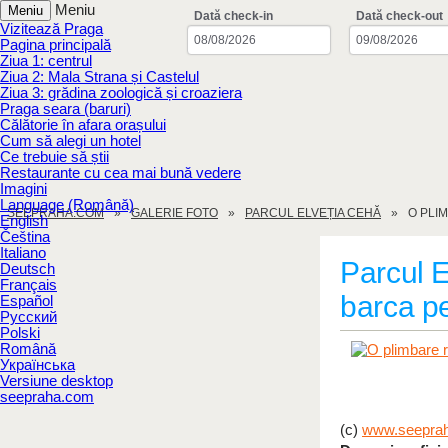
Meniu
Meniu
Dată check-in
Dată check-out
Vizitează Praga
Pagina principală
Ziua 1: centrul
Ziua 2: Mala Strana și Castelul
Ziua 3: grădina zoologică și croaziera
Praga seara (baruri)
Călătorie în afara orașului
Cum să alegi un hotel
Ce trebuie să știi
Restaurante cu cea mai bună vedere
Imagini
Language (Română)
SEEPRAHA.COM
GALERIE FOTO
PARCUL ELVEȚIA CEHĂ
O PLI
English
Čeština
Italiano
Parcul 
Deutsch
Français
barca p
Español
Русский
Polski
Română
Українська
Versiune desktop
seepraha.com
(c)
www.seepra