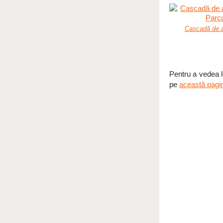
Cascadă de a
Pentru a vedea lo
pe
această pagi