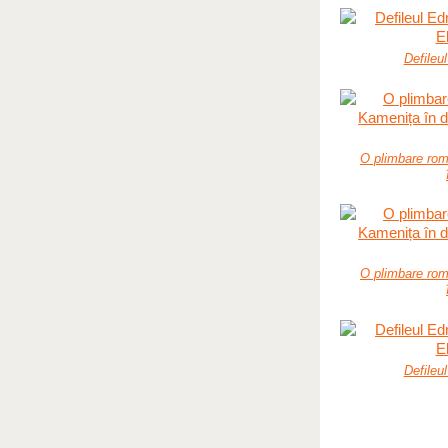
Defileu
O plimbare rom
O plimbare rom
Defileu