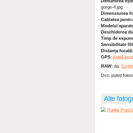
Denumirea fișie
gorge-4.jpg
Dimensiunea fiși
Calitatea pentru
Modelul aparatu
Deschiderea dia
Timp de expune
Sensibilitate IS
Distanța focală
GPS:
Arată locu
RAW:
da.
Scrieț
Dvs. puteți folos
Alte fotog