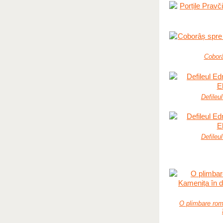
Coborâ
Defileu
Defileu
O plimbare rom