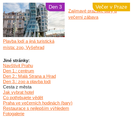
Den 3
Večer v Praze
Zajímavé pražské bary a
večerní zábava
Plavba lodí a jiná turistická
místa: zoo, Vyšehrad
Jiné stránky:
Navštívit Prahu
Den 1.: centrum
Den 2.: Malá Strana a Hrad
Den 3.: zoo a plavba lodí
Cesta z města
Jak vybrat hotel
Co potřebujete vědět
Praha ve večerních hodinách (bary)
Restaurace s nejlepším výhledem
Fotogalerie