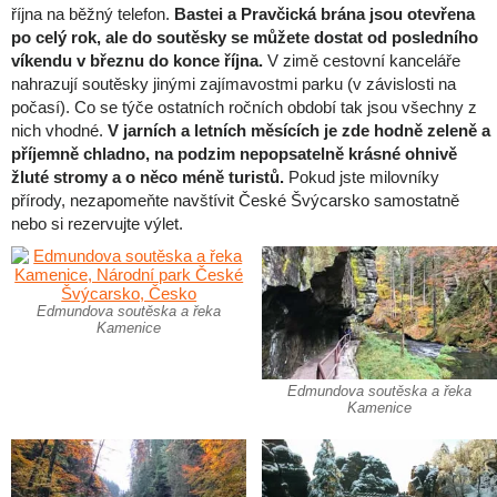
října na běžný telefon.
Bastei a Pravčická brána jsou otevřena
po celý rok, ale do soutěsky se můžete dostat od posledního
víkendu v březnu do konce října.
V zimě cestovní kanceláře
nahrazují soutěsky jinými zajímavostmi parku (v závislosti na
počasí). Co se týče ostatních ročních období tak jsou všechny z
nich vhodné.
V jarních a letních měsících je zde hodně zeleně a
příjemně chladno, na podzim nepopsatelně krásné ohnivě
žluté stromy a o něco méně turistů.
Pokud jste milovníky
přírody, nezapomeňte navštívit České Švýcarsko samostatně
nebo si rezervujte výlet.
Edmundova soutěska a řeka
Kamenice
Edmundova soutěska a řeka
Kamenice