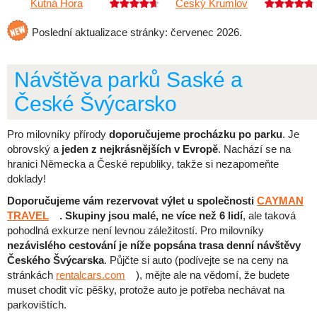
Kutná Hora
Český Krumlov
Poslední aktualizace stránky: červenec 2026.
Návštěva parků Saské a
České Švýcarsko
Pro milovníky přírody
doporučujeme procházku po parku
. Je
obrovský a
jeden z nejkrásnějších v Evropě
. Nachází se na
hranici Německa a České republiky, takže si nezapomeňte
doklady!
Doporučujeme vám rezervovat výlet u společnosti
CAYMAN
TRAVEL
.
Skupiny jsou malé, ne více než 6 lidí
, ale taková
pohodlná exkurze není levnou záležitostí. Pro milovníky
nezávislého cestování je níže popsána trasa denní návštěvy
Českého Švýcarska
. Půjčte si auto (podívejte se na ceny na
stránkách
rentalcars.com
), mějte ale na vědomí, že budete
muset chodit víc pěšky, protože auto je potřeba nechávat na
parkovištích.