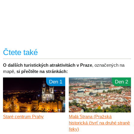
Čtete také
O dalších turistických atraktivitách v Praze
, označených na
mapě,
si přečtěte na stránkách:
Den 1
Den 2
Staré centrum Prahy
Malá Strana (Pražská
historická čtvrť na druhé straně
řeky)