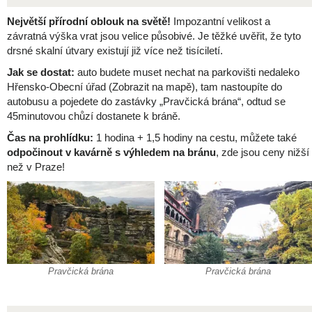
Největší přírodní oblouk na světě!
Impozantní velikost a
závratná výška vrat jsou velice působivé. Je těžké uvěřit, že tyto
drsné skalní útvary existují již více než tisíciletí.
Jak se dostat:
auto budete muset nechat na parkovišti nedaleko
Hřensko-Obecní úřad (Zobrazit na mapě), tam nastoupíte do
autobusu a pojedete do zastávky „Pravčická brána“, odtud se
45minutovou chůzí dostanete k bráně.
Čas na prohlídku:
1 hodina + 1,5 hodiny na cestu, můžete také
odpočinout v kavárně s výhledem na bránu
, zde jsou ceny nižší
než v Praze!
Pravčická brána
Pravčická brána