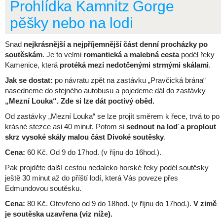
Prohlídka Kamnitz Gorge
pěšky nebo na lodi
Snad
nejkrásnější a nejpříjemnější část denní procházky po
soutěskám
. Je to velmi
romantická a malebná cesta
podél řeky
Kamenice, která
protéká mezi nedotčenými strmými skálami
.
Jak se dostat:
po návratu zpět na zastávku „Pravčická brána“
nasedneme do stejného autobusu a pojedeme dál do zastávky
„Mezní Louka“. Zde si lze dát poctivý oběd.
Od zastávky „Mezní Louka“ se lze projít směrem k řece, trvá to po
krásné stezce asi 40 minut. Potom si
sednout na loď a proplout
skrz vysoké skály malou část Divoké soutěsky
.
Cena:
60 Kč. Od 9 do 17hod. (v říjnu do 16hod.).
Pak projděte další cestou nedaleko horské řeky podél soutěsky
ještě 30 minut až do příští lodí, která Vás poveze přes
Edmundovou soutěsku.
Cena:
80 Kč. Otevřeno od 9 do 18hod. (v říjnu do 17hod.).
V zimě
je soutěska uzavřena (viz níže).