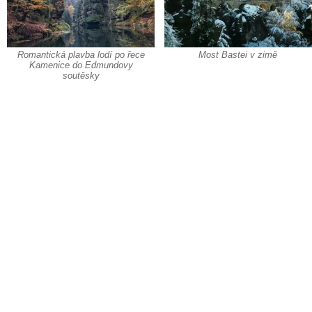
Romantická plavba lodí po řece
Most Bastei v zimě
Kamenice do Edmundovy
soutěsky