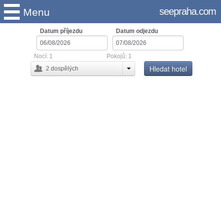
seepraha.com
Menu
Datum příjezdu
Datum odjezdu
Nocí:
1
Pokojů:
1
Hledat hotel
2
dospělých