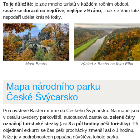
To je důležité:
je zde mnoho turistů v každém ročním období,
snaže se dorazit co nejdříve, nejlépe v 9 ráno
, jinak se Vám totiž
nepodaří udělat krásné fotky.
Most Bastei
Výhled z Bastei na řeku Elba
Mapa národního parku
České Švýcarsko
Po návštěvě Bastei míříme do Českého Švýcarska. Na mapě jsou
v detailu uvedeny parkoviště, autobusová zastávka,
zelené čáry
označují turistické stezky
(asi
3 a půl hodiny pěší turistiky
). Při
objednání exkurzí se čas pěší procházky zmenší asi o 1 hodinu.
Níže je v podrobnostech popsána návštěva tohoto parku.