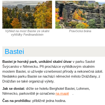
Výhled na most Bastei ze skalní
Pravčická brána
vyhlídky Ferdinandstein
Bastei
Bastei je horský park, unikátní skalní útvar
v parku Saské
Švýcarsko v Německu. Při procházce vyhlídkovým skalním
mostem Bastei, si užívejte vznešenost přírody a nekonečná údolí.
Nedaleko parku Bastei se nachází německé město Drážďany, z
Drážďan se také organizují výlety.
Jak se dostat:
držte se hotelu Berghotel Bastei, Lohmen,
Německo, parkoviště je označeno
na mapě
.
Čas na prohlídku:
přibližně jedna hodina.