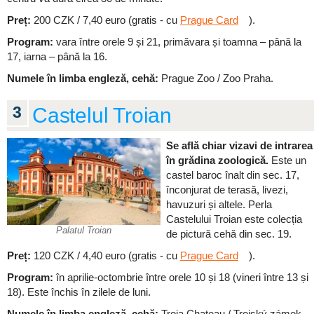
Preț:
200 CZK / 7,40 euro (gratis - cu
Prague Card
).
Program:
vara între orele 9 și 21, primăvara și toamna – până la
17, iarna – până la 16.
Numele în limba engleză, cehă:
Prague Zoo / Zoo Praha.
3
Castelul Troian
Se află chiar vizavi de intrarea
în grădina zoologică.
Este un
castel baroc înalt din sec. 17,
înconjurat de terasă, livezi,
havuzuri și altele. Perla
Castelului Troian este colecția
Palatul Troian
de pictură cehă din sec. 19.
Preț:
120 CZK / 4,40 euro (gratis - cu
Prague Card
).
Program:
în aprilie-octombrie între orele 10 și 18 (vineri între 13 și
18). Este închis în zilele de luni.
Numele în limba engleză, cehă:
Troja Chateau / Trojský zámek.