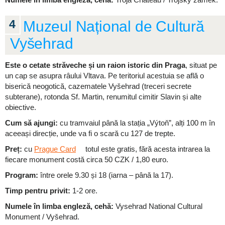
4
Muzeul Național de Cultură
Vyšehrad
Este o cetate străveche și un raion istoric din Praga
, situat pe
un cap se asupra râului Vltava. Pe teritoriul acestuia se află o
biserică neogotică, cazematele Vyšehrad (treceri secrete
subterane), rotonda Sf. Martin, renumitul cimitir Slavin și alte
obiective.
Cum să ajungi:
cu tramvaiul până la stația „Výtoň”, alți 100 m în
aceeași direcție, unde va fi o scară cu 127 de trepte.
Preț:
cu
Prague Card
totul este gratis, fără acesta intrarea la
fiecare monument costă circa 50 CZK / 1,80 euro.
Program:
între orele 9.30 și 18 (iarna – până la 17).
Timp pentru privit:
1-2 ore.
Numele în limba engleză, cehă:
Vysehrad National Cultural
Monument / Vyšehrad.