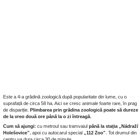
Este a 4-a grădină zoologică după popularitate din lume, cu o
suprafață de circa 58 ha. Aici se cresc animale foarte rare, în prag
de dispariție.
Plimbarea prin grădina zoologică poate să dureze
de la vreo două ore până la o zi întreagă.
Cum să ajungi:
cu metroul sau tramvaiul
până la stația „Nádraží
Holešovice”
, apoi cu autocarul special
„112 Zoo”
. Tot drumul din
centru va dura circa 30 de minute.