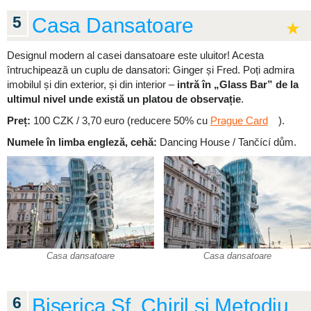
5
Casa Dansatoare
Designul modern al casei dansatoare este uluitor! Acesta
întruchipează un cuplu de dansatori: Ginger și Fred. Poți admira
imobilul și din exterior, și din interior –
intră în „Glass Bar” de la
ultimul nivel unde există un platou de observație
.
Preț:
100 CZK / 3,70 euro (reducere 50% cu
Prague Card
).
Numele în limba engleză, cehă:
Dancing House / Tančící dům.
Casa dansatoare
Casa dansatoare
6
Biserica Sf. Chiril și Metodiu