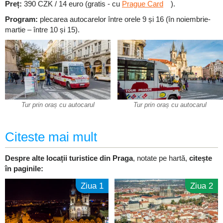
Preț:
390 CZK / 14 euro (gratis - cu
Prague Card
).
Program:
plecarea autocarelor între orele 9 și 16 (în noiembrie-
martie – între 10 și 15).
Tur prin oraș cu autocarul
Tur prin oraș cu autocarul
Citeste mai mult
Despre alte locații turistice din Praga
, notate pe hartă,
citește
în paginile:
Ziua 1
Ziua 2