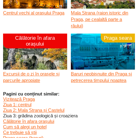
Centrul vechi al orașului Praga
Mala Strana (raion istoric din
Praga, pe cealaltă parte a
râului)
Călătorie în afara
Praga seara
orașului
Excursii de o zi în orașele și
Baruri neobișnuite din Praga și
parcurile apropiate
petrecerea timpului noaptea
Pagini cu conținut similar:
Vizitează Praga
Ziua 1: centrul
Ziua 2: Mala Strana și Castelul
Ziua 3: grădina zoologică și croaziera
Călătorie în afara orașului
Cum să alegi un hotel
Ce trebuie să știi
Praga seara (baruri)