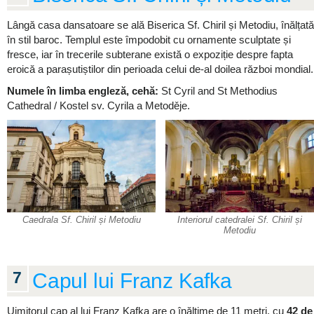
Lângă casa dansatoare se ală Biserica Sf. Chiril și Metodiu, înălțată
în stil baroc. Templul este împodobit cu ornamente sculptate și
fresce, iar în trecerile subterane există o expoziție despre fapta
eroică a parașutiștilor din perioada celui de-al doilea război mondial.
Numele în limba engleză, cehă:
St Cyril and St Methodius
Cathedral / Kostel sv. Cyrila a Metoděje.
Caedrala Sf. Chiril și Metodiu
Interiorul catedralei Sf. Chiril și
Metodiu
7
Capul lui Franz Kafka
Uimitorul cap al lui Franz Kafka are o înălțime de 11 metri, cu
42 de