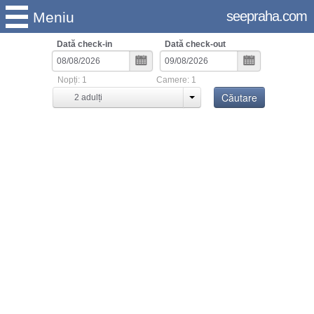
seepraha.com
Meniu
Dată check-in
Dată check-out
Nopți:
1
Camere:
1
Căutare
2
adulți