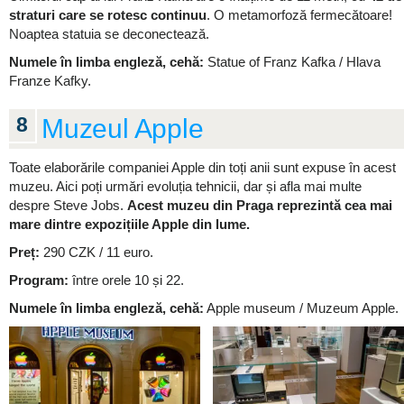
straturi care se rotesc continuu
. O metamorfoză fermecătoare!
Noaptea statuia se deconectează.
Numele în limba engleză, cehă:
Statue of Franz Kafka / Hlava
Franze Kafky.
8
Muzeul Apple
Toate elaborările companiei Apple din toți anii sunt expuse în acest
muzeu. Aici poți urmări evoluția tehnicii, dar și afla mai multe
despre Steve Jobs.
Acest muzeu din Praga reprezintă cea mai
mare dintre expozițiile Apple din lume.
Preț:
290 CZK / 11 euro.
Program:
între orele 10 și 22.
Numele în limba engleză, cehă:
Apple museum / Muzeum Apple.