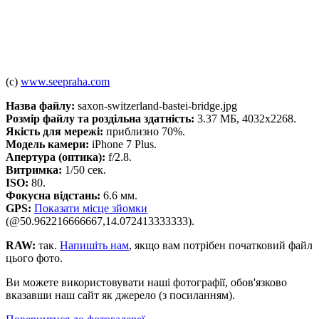
(c)
www.seepraha.com
Назва файлу:
saxon-switzerland-bastei-bridge.jpg
Розмір файлу та роздільна здатність:
3.37 МБ, 4032x2268.
Якість для мережі:
приблизно 70%.
Модель камери:
iPhone 7 Plus.
Апертура (оптика):
f/2.8.
Витримка:
1/50 сек.
ISO:
80.
Фокусна відстань:
6.6 мм.
GPS:
Показати місце зйомки
(@50.962216666667,14.072413333333).
RAW:
так.
Напишіть нам
, якщо вам потрібен початковий файл
цього фото.
Ви можете використовувати наші фотографії, обов'язково
вказавши наш сайт як джерело (з посиланням).