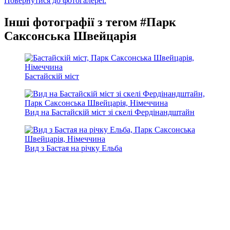
Повернутися до фотогалереї.
Інші фотографії з тегом #Парк
Саксонська Швейцарія
Бастайскій міст
Вид на Бастайскій міст зі скелі Фердінандштайн
Вид з Бастая на річку Ельба