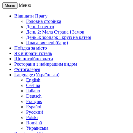
Меню
Меню
Відвідати Прагу
Головна сторінка
День 1: центр
День 2: Мала Страна і Замок
День 3: зоопарк і круїз на катері
Прага ввечері (бари)
Поїздка за місто
Як вибрати готель
Що потрібно знати
Ресторани з найкращим видом
Фотогалерея
Language (Українська)
English
Čeština
Italiano
Deutsch
Français
Español
Русский
Polski
Română
Українська