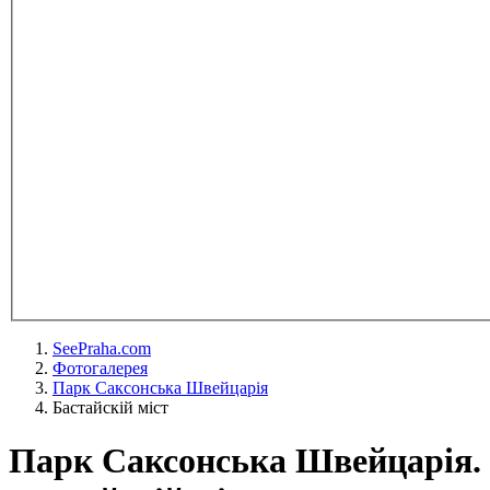
SeePraha.com
Фотогалерея
Парк Саксонська Швейцарія
Бастайскій міст
Парк Саксонська Швейцарія.