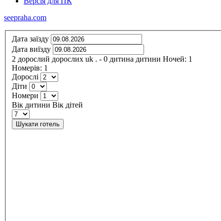
Версія для ПК
seepraha.com
Дата заїзду
Дата виїзду
2
дорослий
дорослих
uk
.
- 0
дитина
дитини
Ночей:
1
Номерів:
1
Дорослі
Діти
Номери
Вік дитини
Вік дітей
Шукати готель