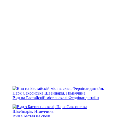
Вид на Бастайскій міст зі скелі Фердінандштайн
Вид з Бастая на скелі