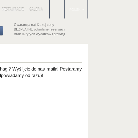
RESTAURACJE
GALERIA
POLSKI
Gwarancja najniższej ceny
BEZPŁATNE odwołanie rezerwacji
Brak ukrytych wydatków i prowizji
hagi? Wyślijcie do nas maila! Postaramy
dpowiadamy od razu)!