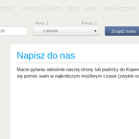
IĆ PRAGĘ
WYCIECZKA ZA MIASTO
HOTELE
PORADY
PRAGA WIECZOREM
Nocy:
1
Pokoje:
1
Znajdź hotel
2
dorośli
Napisz do nas
Macie pytania odnośnie naszej strony lub podróży do Kopen
się pomóc wam w najkrótszym możliwym czasie (zwykle o