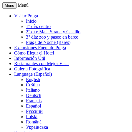
Menú
Menú
Visitar Praga
Inicio
1° día: centro
2° día: Mala Strana y Castillo
3° día: zoo y paseo en barco
Praga de Noche (Bares)
Excursiones Fuera de Praga
Cómo Elegir el Hotel
Información Útil
Restaurantes con Mejor Vista
Galería Fotográfica
Language (Español)
English
Čeština
Italiano
Deutsch
Français
Español
Русский
Polski
Română
Українська