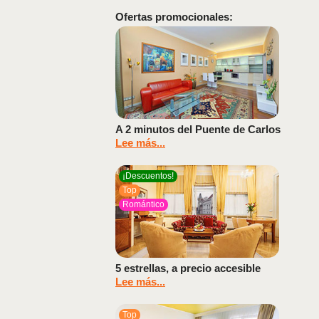
Ofertas promocionales:
A 2 minutos del Puente de Carlos
Lee más...
¡Descuentos!
Top
Romántico
5 estrellas, a precio accesible
Lee más...
Top