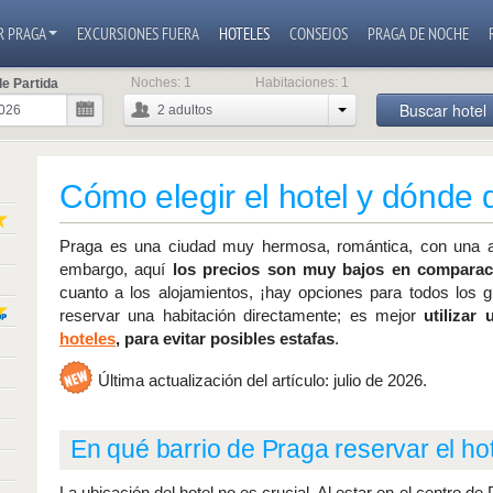
R PRAGA
EXCURSIONES FUERA
HOTELES
CONSEJOS
PRAGA DE NOCHE
Noches:
1
Habitaciones:
1
e Partida
Buscar hotel
2
adultos
Cómo elegir el hotel y dónde 
Praga es una ciudad muy hermosa, romántica, con una at
embargo, aquí
los precios son muy bajos en comparac
cuanto a los alojamientos, ¡hay opciones para todos lo
reservar una habitación directamente; es mejor
utilizar
hoteles
, para evitar posibles estafas
.
Última actualización del artículo: julio de 2026.
En qué barrio de Praga reservar el hot
La ubicación del hotel no es crucial. Al estar en el centro de