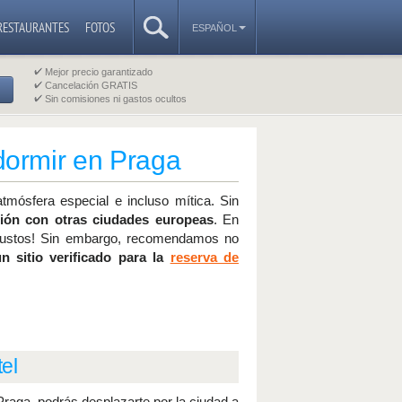
RESTAURANTES
FOTOS
ESPAÑOL
Mejor precio garantizado
Cancelación GRATIS
Sin comisiones ni gastos ocultos
dormir en Praga
mósfera especial e incluso mítica. Sin
ión con otras ciudades europeas
. En
s gustos! Sin embargo, recomendamos no
 un sitio verificado para la
reserva de
el
 Praga, podrás desplazarte por la ciudad a