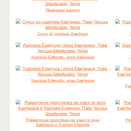
Правчицькі ворота
Спуск до ущелини Кам'яниці
Ущелина Едмунда і річка Кам'яниця
Ущелина Едмунда і річка Кам'яниця
Ром
Романтична прогулянка на човні по річці
Ром
Кам'яниця в Ущелині Едмунда