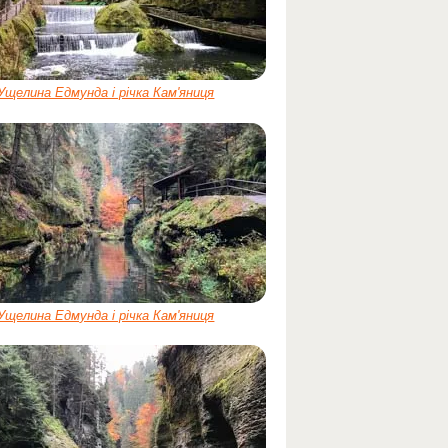
Ущелина Едмунда і річка Кам'яниця
Ущелина Едмунда і річка Кам'яниця