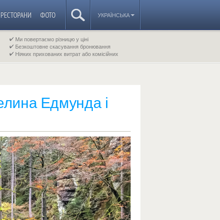
РЕСТОРАНИ
ФОТО
УКРАЇНСЬКА
Ми повертаємо різницю у ціні
Безкоштовне скасування бронювання
Ніяких прихованих витрат або комісійних
елина Едмунда і