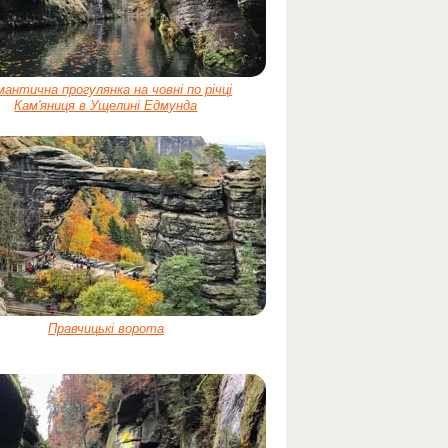
антична прогулянка на човні по річці
Кам'яниця в Ущелині Едмунда
Правчицькі ворота