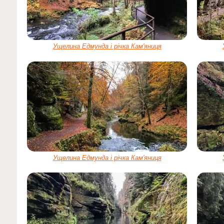
Ущелина Едмунда і річка Кам'яниця
Ущелина Едмунда і річка Кам'яниця