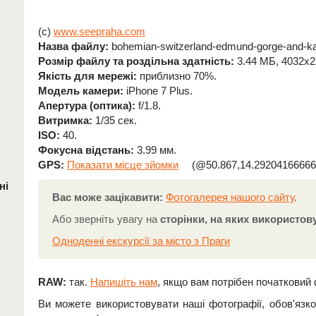
(c)
www.seepraha.com
Назва файлу:
bohemian-switzerland-edmund-gorge-and-kam
Розмір файлу та роздільна здатність:
3.44 МБ, 4032x2
Якість для мережі:
приблизно 70%.
Модель камери:
iPhone 7 Plus.
Апертура (оптика):
f/1.8.
Витримка:
1/35 сек.
ISO:
40.
Фокусна відстань:
3.99 мм.
GPS:
Показати місце зйомки
(@50.867,14.29204166666
ні
Вас може зацікавити:
Фотогалерея нашого сайту
.
Або зверніть увагу на
сторінки, на яких використов
Одноденні екскурсії за місто з Праги
RAW:
так.
Напишіть нам
, якщо вам потрібен початковий
Ви можете використовувати наші фотографії, обов'язк