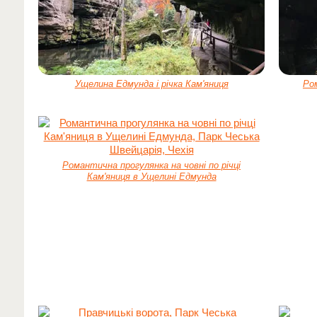
Ущелина Едмунда і річка Кам'яниця
Ром
Романтична прогулянка на човні по річці
Кам'яниця в Ущелині Едмунда