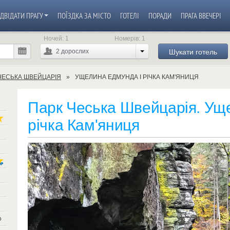
ІДВІДАТИ ПРАГУ
ПОЇЗДКА ЗА МІСТО
ГОТЕЛІ
ПОРАДИ
ПРАГА ВВЕЧЕРІ
Ночей:
1
Номерів:
1
Шукати готель
2
дорослих
ЧЕСЬКА ШВЕЙЦАРІЯ
УЩЕЛИНА ЕДМУНДА І РІЧКА КАМ'ЯНИЦЯ
Парк Чеська Швейцарія. Ущ
річка Кам'яниця
о