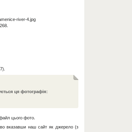
enice-river-4.jpg
268.
7).
ується ця фотографія:
 файл цього фото.
ово вказавши наш сайт як джерело (з