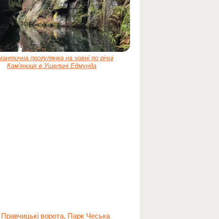
антична прогулянка на човні по річці
Кам'яниця в Ущелині Едмунда