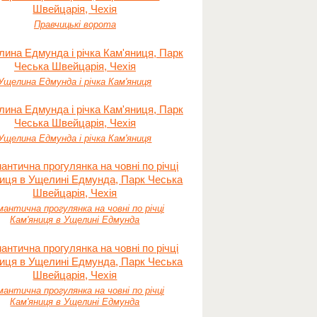
Правчицькі ворота
Ущелина Едмунда і річка Кам'яниця
Ущелина Едмунда і річка Кам'яниця
антична прогулянка на човні по річці
Кам'яниця в Ущелині Едмунда
антична прогулянка на човні по річці
Кам'яниця в Ущелині Едмунда