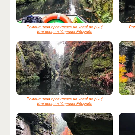
Романтична прогулянка на човні по річці
Ром
Кам'яниця в Ущелині Едмунда
Романтична прогулянка на човні по річці
Кам'яниця в Ущелині Едмунда