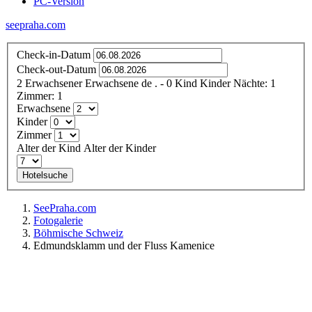
PC-Version
seepraha.com
Check-in-Datum
Check-out-Datum
2
Erwachsener
Erwachsene
de
.
- 0
Kind
Kinder
Nächte:
1
Zimmer:
1
Erwachsene
Kinder
Zimmer
Alter der Kind
Alter der Kinder
Hotelsuche
SeePraha.com
Fotogalerie
Böhmische Schweiz
Edmundsklamm und der Fluss Kamenice