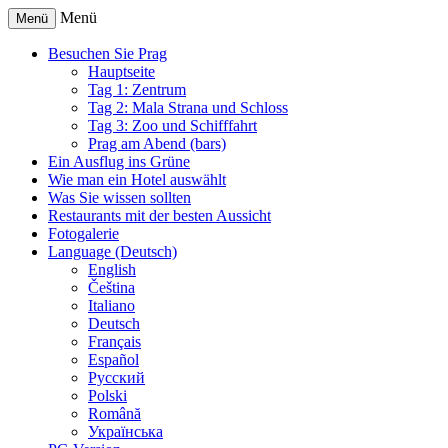
Menü
Menü
Besuchen Sie Prag
Hauptseite
Tag 1: Zentrum
Tag 2: Mala Strana und Schloss
Tag 3: Zoo und Schifffahrt
Prag am Abend (bars)
Ein Ausflug ins Grüne
Wie man ein Hotel auswählt
Was Sie wissen sollten
Restaurants mit der besten Aussicht
Fotogalerie
Language (Deutsch)
English
Čeština
Italiano
Deutsch
Français
Español
Русский
Polski
Română
Українська