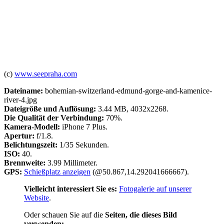
(c)
www.seepraha.com
Dateiname:
bohemian-switzerland-edmund-gorge-and-kamenice-
river-4.jpg
Dateigröße und Auflösung:
3.44 MB, 4032x2268.
Die Qualität der Verbindung:
70%.
Kamera-Modell:
iPhone 7 Plus.
Apertur:
f/1.8.
Belichtungszeit:
1/35 Sekunden.
ISO:
40.
Brennweite:
3.99 Millimeter.
GPS:
Schießplatz anzeigen
(@50.867,14.292041666667).
Vielleicht interessiert Sie es:
Fotogalerie auf unserer
Website
.
Oder schauen Sie auf die
Seiten, die dieses Bild
verwenden: