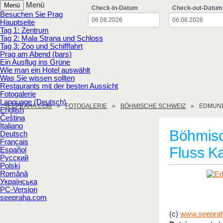
Menü
Menü
Check-in-Datum
Check-out-Datum
Besuchen Sie Prag
Hauptseite
Tag 1: Zentrum
Tag 2: Mala Strana und Schloss
Tag 3: Zoo und Schifffahrt
Prag am Abend (bars)
Ein Ausflug ins Grüne
Wie man ein Hotel auswählt
Was Sie wissen sollten
Restaurants mit der besten Aussicht
Fotogalerie
Language (Deutsch)
SEEPRAHA.COM
FOTOGALERIE
BÖHMISCHE SCHWEIZ
EDMUND
English
Čeština
Italiano
Böhmisc
Deutsch
Français
Fluss K
Español
Русский
Polski
Română
Українська
PC-Version
seepraha.com
(c)
www.seepra