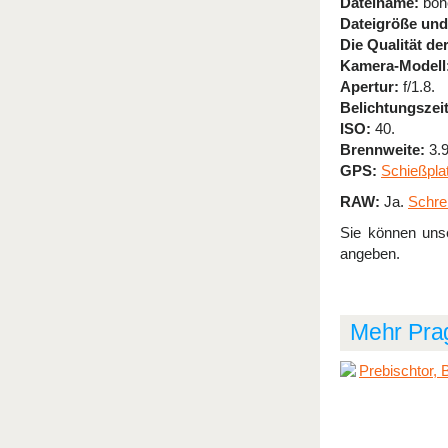
Dateiname:
bohe
Dateigröße und
Die Qualität de
Kamera-Modell
Apertur:
f/1.8.
Belichtungszeit
ISO:
40.
Brennweite:
3.9
GPS:
Schießpla
RAW:
Ja.
Schre
Sie können unse
angeben.
Mehr Pra