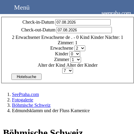
Menü
seepraha.com
Check-in-Datum
Check-out-Datum
2
Erwachsener
Erwachsene
de
.
- 0
Kind
Kinder
Nächte:
1
Zimmer:
1
Erwachsene
Kinder
Zimmer
Alter der Kind
Alter der Kinder
Hotelsuche
SeePraha.com
Fotogalerie
Böhmische Schweiz
Edmundsklamm und der Fluss Kamenice
Böhmische Schweiz.