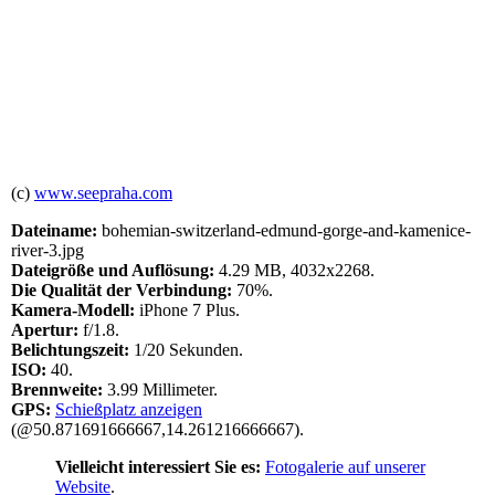
(c)
www.seepraha.com
Dateiname:
bohemian-switzerland-edmund-gorge-and-kamenice-
river-3.jpg
Dateigröße und Auflösung:
4.29 MB, 4032x2268.
Die Qualität der Verbindung:
70%.
Kamera-Modell:
iPhone 7 Plus.
Apertur:
f/1.8.
Belichtungszeit:
1/20 Sekunden.
ISO:
40.
Brennweite:
3.99 Millimeter.
GPS:
Schießplatz anzeigen
(@50.871691666667,14.261216666667).
Vielleicht interessiert Sie es:
Fotogalerie auf unserer
Website
.