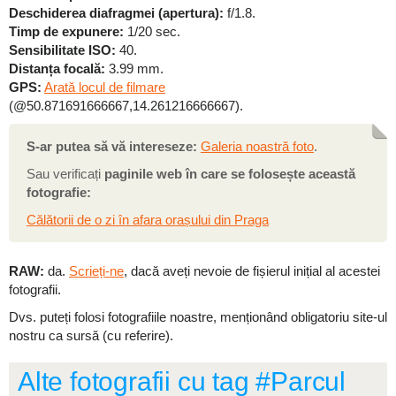
Deschiderea diafragmei (apertura):
f/1.8.
Timp de expunere:
1/20 sec.
Sensibilitate ISO:
40.
Distanța focală:
3.99 mm.
GPS:
Arată locul de filmare
(@50.871691666667,14.261216666667).
S-ar putea să vă intereseze:
Galeria noastră foto
.
Sau verificați
paginile web în care se folosește această
fotografie:
Călătorii de o zi în afara orașului din Praga
RAW:
da.
Scrieți-ne
, dacă aveți nevoie de fișierul inițial al acestei
fotografii.
Dvs. puteți folosi fotografiile noastre, menționând obligatoriu site-ul
nostru ca sursă (cu referire).
Alte fotografii cu tag #Parcul