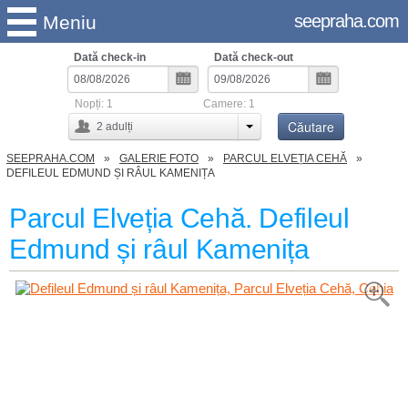
seepraha.com
Meniu
Dată check-in
Dată check-out
Nopți:
1
Camere:
1
Căutare
2
adulți
SEEPRAHA.COM
GALERIE FOTO
PARCUL ELVEȚIA CEHĂ
DEFILEUL EDMUND ȘI RÂUL KAMENIȚA
Parcul Elveția Cehă. Defileul
Edmund și râul Kamenița