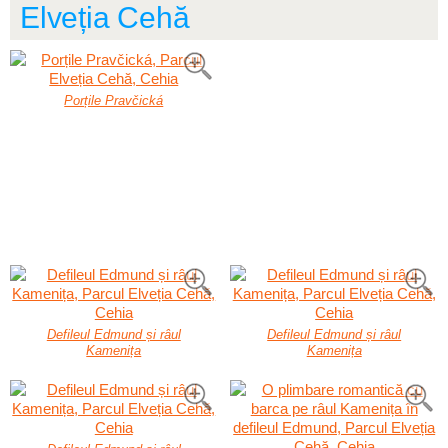
Elveția Cehă
Porțile Pravčická
Defileul Edmund și râul
Defileul Edmund și râul
Kamenița
Kamenița