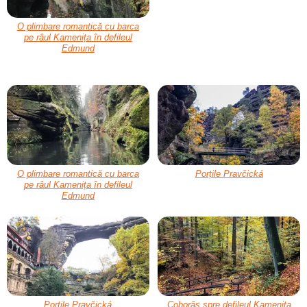
O plimbare romantică cu barca
pe râul Kamenița în defileul
Edmund
O plimbare romantică cu barca
Porțile Pravčická
pe râul Kamenița în defileul
Edmund
Porțile Pravčická
Coborâș spre defileul Kamenița