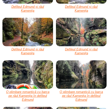
Defileul Edmund și râul
Defileul Edmund și râul
Kamenița
Kamenița
Defileul Edmund și râul
Defileul Edmund și râul
Kamenița
Kamenița
O plimbare romantică cu barca
O plimbare romantică cu barca
pe râul Kamenița în defileul
pe râul Kamenița în defileul
Edmund
Edmund