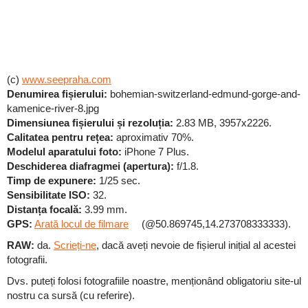
(c)
www.seepraha.com
Denumirea fișierului:
bohemian-switzerland-edmund-gorge-and-
kamenice-river-8.jpg
Dimensiunea fișierului și rezoluția:
2.83 MB, 3957x2226.
Calitatea pentru rețea:
aproximativ 70%.
Modelul aparatului foto:
iPhone 7 Plus.
Deschiderea diafragmei (apertura):
f/1.8.
Timp de expunere:
1/25 sec.
Sensibilitate ISO:
32.
Distanța focală:
3.99 mm.
GPS:
Arată locul de filmare
(@50.869745,14.273708333333).
RAW:
da.
Scrieți-ne
, dacă aveți nevoie de fișierul inițial al acestei
fotografii.
Dvs. puteți folosi fotografiile noastre, menționând obligatoriu site-ul
nostru ca sursă (cu referire).