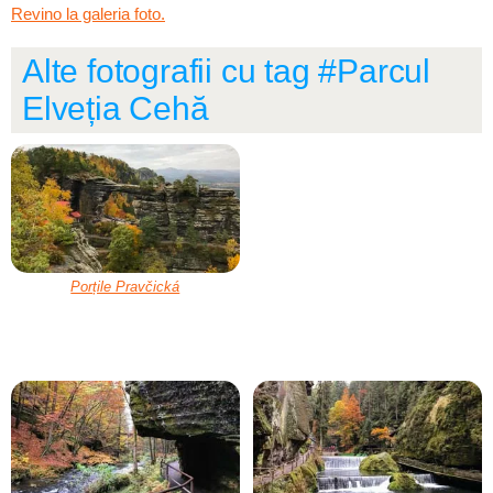
Revino la galeria foto.
Alte fotografii cu tag #Parcul
Elveția Cehă
Porțile Pravčická