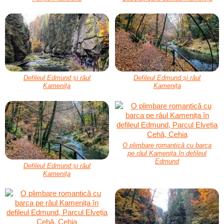
Defileul Edmund și râul
Defileul Edmund și râul
Kamenița
Kamenița
O plimbare romantică cu barca
pe râul Kamenița în defileul
Edmund
Defileul Edmund și râul
Kamenița