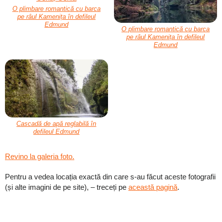
O plimbare romantică cu barca
pe râul Kamenița în defileul
Edmund
O plimbare romantică cu barca
pe râul Kamenița în defileul
Edmund
Cascadă de apă reglabilă în
defileul Edmund
Revino la galeria foto.
Pentru a vedea locația exactă din care s-au făcut aceste fotografii
(și alte imagini de pe site), – treceți pe
această pagină
.