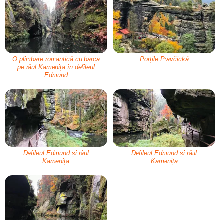
O plimbare romantică cu barca
Porțile Pravčická
pe râul Kamenița în defileul
Edmund
Defileul Edmund și râul
Defileul Edmund și râul
Kamenița
Kamenița