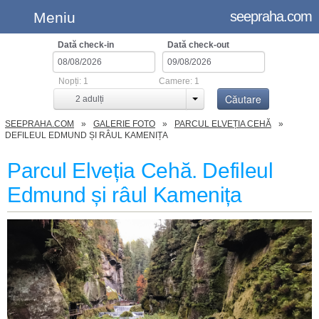
seepraha.com
Meniu
Dată check-in
Dată check-out
Nopți:
1
Camere:
1
Căutare
2
adulți
SEEPRAHA.COM
GALERIE FOTO
PARCUL ELVEȚIA CEHĂ
DEFILEUL EDMUND ȘI RÂUL KAMENIȚA
Parcul Elveția Cehă. Defileul
Edmund și râul Kamenița