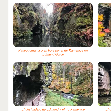
Paseo romántico en bote por el río Kamenice en
Edmund Gorge
El desfiladero de Edmund y el río Kamenice
El 