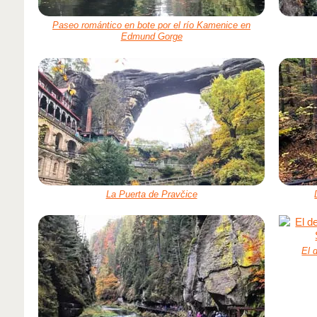
Paseo romántico en bote por el río Kamenice en
Edmund Gorge
La Puerta de Pravčice
El 