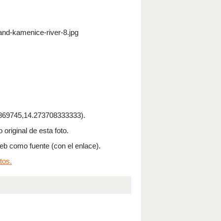
nd-kamenice-river-8.jpg
69745,14.273708333333).
 original de esta foto.
 web como fuente (con el enlace).
tos.