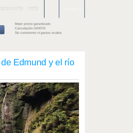
RESTAURANTES
FOTOS
ESPAÑOL
Mejor precio garantizado
Cancelación GRATIS
Sin comisiones ni gastos ocultos
 de Edmund y el río