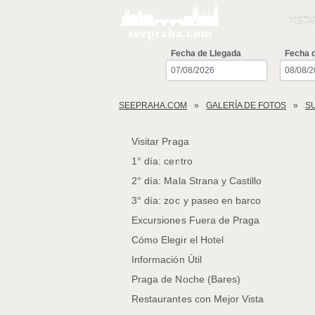
VISITA
Fecha de Llegada
Fecha d
SEEPRAHA.COM
GALERÍA DE FOTOS
S
Visitar Praga
1° día: centro
2° día: Mala Strana y Castillo
3° día: zoo y paseo en barco
Excursiones Fuera de Praga
Cómo Elegir el Hotel
Información Útil
Praga de Noche (Bares)
Restaurantes con Mejor Vista