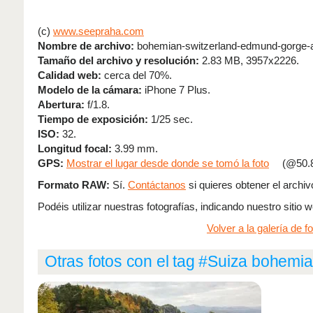
(c)
www.seepraha.com
Nombre de archivo:
bohemian-switzerland-edmund-gorge-a
Tamaño del archivo y resolución:
2.83 MB, 3957x2226.
Calidad web:
cerca del 70%.
Modelo de la cámara:
iPhone 7 Plus.
Abertura:
f/1.8.
Tiempo de exposición:
1/25 sec.
ISO:
32.
Longitud focal:
3.99 mm.
GPS:
Mostrar el lugar desde donde se tomó la foto
(@50.8
Formato RAW:
Sí.
Contáctanos
si quieres obtener el archivo
Podéis utilizar nuestras fotografías, indicando nuestro sitio
Volver a la galería de fo
Otras fotos con el tag #Suiza bohemia