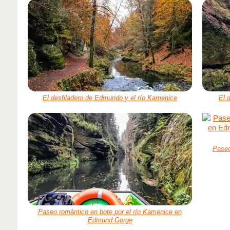
El desfiladero de Edmundo y el río Kamenice
El 
Paseo
Paseo romántico en bote por el río Kamenice en
Edmund Gorge