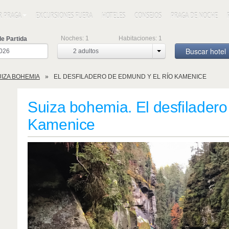
R PRAGA
EXCURSIONES FUERA
HOTELES
CONSEJOS
PRAGA DE NOCHE
Noches:
1
Habitaciones:
1
e Partida
Buscar hotel
2
adultos
UIZA BOHEMIA
EL DESFILADERO DE EDMUND Y EL RÍO KAMENICE
Suiza bohemia. El desfiladero
Kamenice