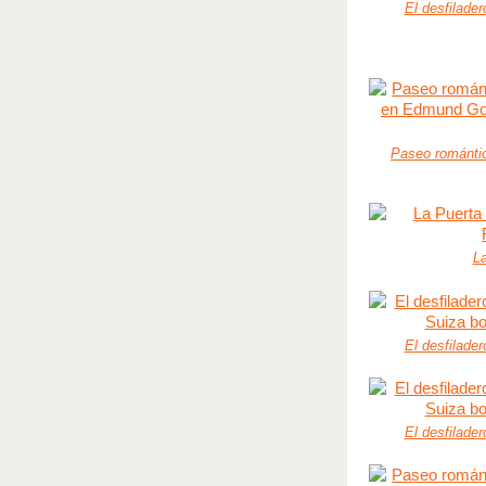
El desfilade
Paseo romántic
La
El desfilade
El desfilade