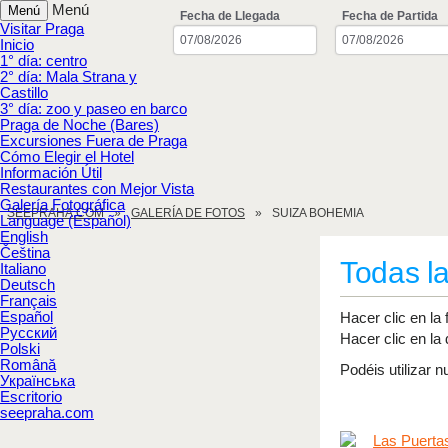
Menú
Menú
Fecha de Llegada
Fecha de Partida
Visitar Praga
Inicio
1° día: centro
2° día: Mala Strana y
Castillo
3° día: zoo y paseo en barco
Praga de Noche (Bares)
Excursiones Fuera de Praga
Cómo Elegir el Hotel
Información Útil
Restaurantes con Mejor Vista
Galería Fotográfica
SEEPRAHA.COM
GALERÍA DE FOTOS
SUIZA BOHEMIA
Language (Español)
English
Čeština
Todas la
Italiano
Deutsch
Français
Español
Hacer clic en la
Русский
Hacer clic en la 
Polski
Română
Podéis utilizar 
Українська
Escritorio
seepraha.com