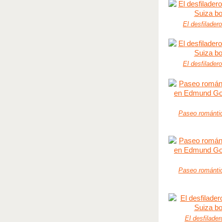
El desfilade
El desfilade
Paseo romántic
Paseo romántic
El desfilade