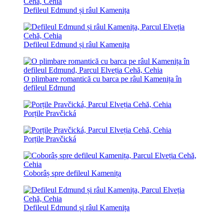
Defileul Edmund și râul Kamenița
Defileul Edmund și râul Kamenița
O plimbare romantică cu barca pe râul Kamenița în
defileul Edmund
Porțile Pravčická
Porțile Pravčická
Coborâș spre defileul Kamenița
Defileul Edmund și râul Kamenița