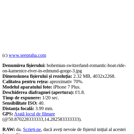
(c)
www.seepraha.com
Denumirea fișierului:
bohemian-switzerland-romantic-boat-ride-
on-kamenice-river-in-edmund-gorge-3.jpg
Dimensiunea fișierului și rezoluția:
2.32 MB, 4032x2268.
Calitatea pentru rețea:
aproximativ 70%.
Modelul aparatului foto:
iPhone 7 Plus.
Deschiderea diafragmei (apertura):
f/1.8.
Timp de expunere:
1/20 sec.
Sensibilitate ISO:
40.
Distanța focală:
3.99 mm.
GPS:
Arată locul de filmare
(@50.870228333333,14.282583333333).
RAW:
da.
Scrieți-ne
, dacă aveți nevoie de fișierul inițial al acestei