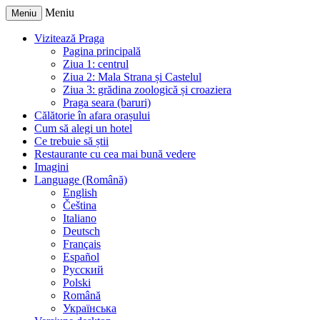
Meniu
Meniu
Vizitează Praga
Pagina principală
Ziua 1: centrul
Ziua 2: Mala Strana și Castelul
Ziua 3: grădina zoologică și croaziera
Praga seara (baruri)
Călătorie în afara orașului
Cum să alegi un hotel
Ce trebuie să știi
Restaurante cu cea mai bună vedere
Imagini
Language (Română)
English
Čeština
Italiano
Deutsch
Français
Español
Русский
Polski
Română
Українська