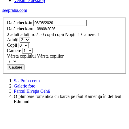
Versiune desktop
seepraha.com
Dată check-in
Dată check-out
2
adult
adulți
ro
/
- 0
copil
copii
Nopți:
1
Camere:
1
Adulți
Copii
Camere
Vârsta copilului
Vârsta copiilor
Căutare
SeePraha.com
Galerie foto
Parcul Elveția Cehă
O plimbare romantică cu barca pe râul Kamenița în defileul
Edmund