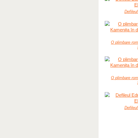
Defileu
O plimbare rom
O plimbare rom
Defileu