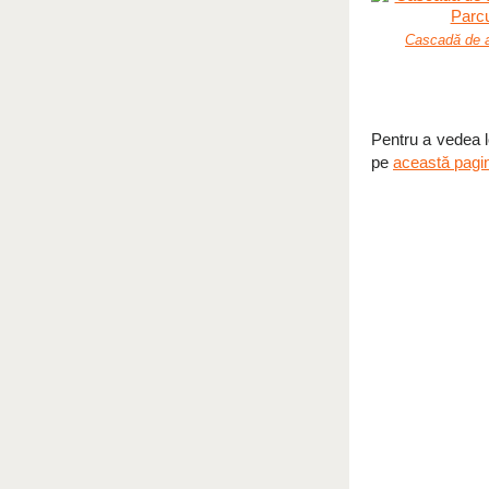
Cascadă de a
Pentru a vedea lo
pe
această pagi