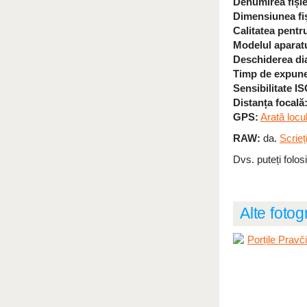
Denumirea fișie
Dimensiunea fiși
Calitatea pentru
Modelul aparatu
Deschiderea dia
Timp de expune
Sensibilitate IS
Distanța focală
GPS:
Arată locu
RAW:
da.
Scrieț
Dvs. puteți folos
Alte fotog