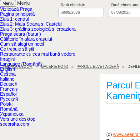
Meniu
Meniu
Dată check-in
Dată check-out
Vizitează Praga
Pagina principală
Ziua 1: centrul
Ziua 2: Mala Strana și Castelul
Ziua 3: grădina zoologică și croaziera
Praga seara (baruri)
Călătorie în afara orașului
Cum să alegi un hotel
Ce trebuie să știi
Restaurante cu cea mai bună vedere
Imagini
Language (Română)
SEEPRAHA.COM
GALERIE FOTO
PARCUL ELVEȚIA CEHĂ
DEFIL
English
Čeština
Italiano
Parcul E
Deutsch
Français
Kameni
Español
Русский
Polski
Română
Українська
Versiune desktop
seepraha.com
(c)
www.seepra