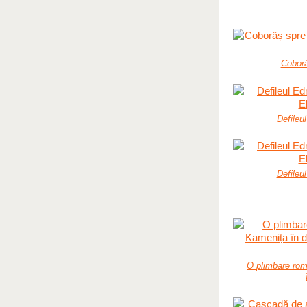
Coborâ
Defileu
Defileu
O plimbare rom