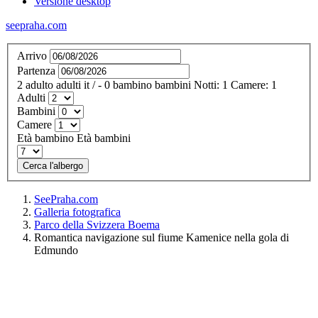
Versione desktop
seepraha.com
Arrivo
Partenza
2
adulto
adulti
it
/
- 0
bambino
bambini
Notti:
1
Camere:
1
Adulti
Bambini
Camere
Età bambino
Età bambini
Cerca l'albergo
SeePraha.com
Galleria fotografica
Parco della Svizzera Boema
Romantica navigazione sul fiume Kamenice nella gola di
Edmundo