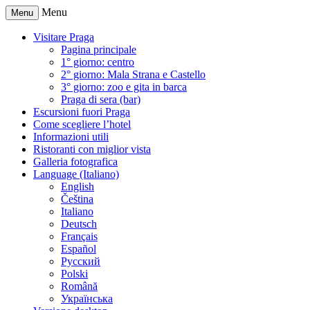
Menu
Menu
Visitare Praga
Pagina principale
1° giorno: centro
2° giorno: Mala Strana e Castello
3° giorno: zoo e gita in barca
Praga di sera (bar)
Escursioni fuori Praga
Come scegliere l’hotel
Informazioni utili
Ristoranti con miglior vista
Galleria fotografica
Language (Italiano)
English
Čeština
Italiano
Deutsch
Français
Español
Русский
Polski
Română
Українська