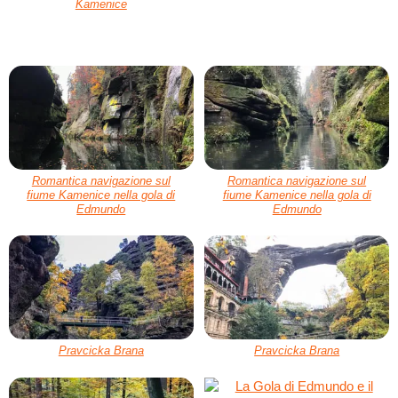
Kamenice
Romantica navigazione sul
Romantica navigazione sul
fiume Kamenice nella gola di
fiume Kamenice nella gola di
Edmundo
Edmundo
Pravcicka Brana
Pravcicka Brana