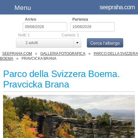
seepraha.com
Menu
Arrivo
Partenza
Notti:
1
Camere:
1
Cerca l'albergo
2
adulti
SEEPRAHA.COM
GALLERIA FOTOGRAFICA
PARCO DELLA SVIZZERA
BOEMA
PRAVCICKA BRANA
Parco della Svizzera Boema.
Pravcicka Brana