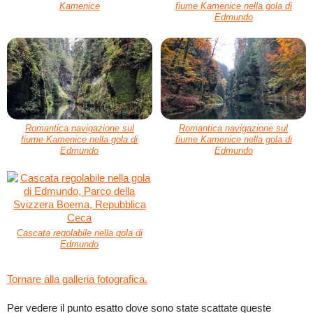
Kamenice
fiume Kamenice nella gola di
Edmundo
Romantica navigazione sul
Romantica navigazione sul
fiume Kamenice nella gola di
fiume Kamenice nella gola di
Edmundo
Edmundo
Cascata regolabile nella gola di
Edmundo
Tornare alla galleria fotografica.
Per vedere il punto esatto dove sono state scattate queste