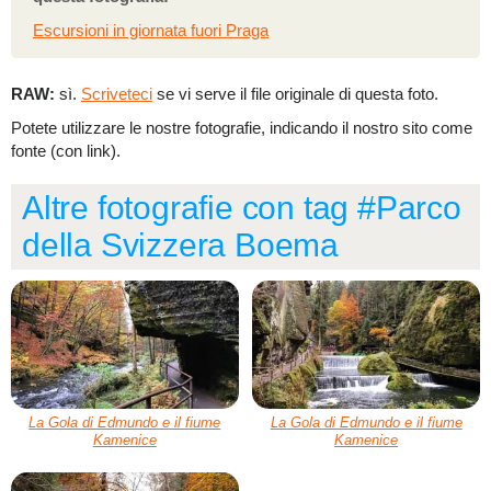
Escursioni in giornata fuori Praga
RAW:
sì.
Scriveteci
se vi serve il file originale di questa foto.
Potete utilizzare le nostre fotografie, indicando il nostro sito come
fonte (con link).
Altre fotografie con tag #Parco
della Svizzera Boema
La Gola di Edmundo e il fiume
La Gola di Edmundo e il fiume
Kamenice
Kamenice