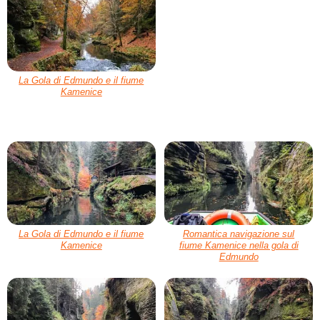
La Gola di Edmundo e il fiume
Kamenice
La Gola di Edmundo e il fiume
Romantica navigazione sul
Kamenice
fiume Kamenice nella gola di
Edmundo