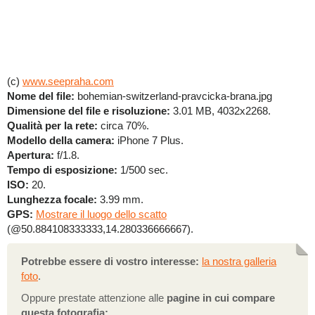
(c)
www.seepraha.com
Nome del file:
bohemian-switzerland-pravcicka-brana.jpg
Dimensione del file e risoluzione:
3.01 MB, 4032x2268.
Qualità per la rete:
circa 70%.
Modello della camera:
iPhone 7 Plus.
Apertura:
f/1.8.
Tempo di esposizione:
1/500 sec.
ISO:
20.
Lunghezza focale:
3.99 mm.
GPS:
Mostrare il luogo dello scatto
(@50.884108333333,14.280336666667).
Potrebbe essere di vostro interesse:
la nostra galleria
foto
.
Oppure prestate attenzione alle
pagine in cui compare
questa fotografia: