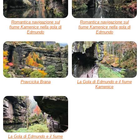
Romantica navigazione sul
Romantica navigazione sul
fiume Kamenice nella gola di
fiume Kamenice nella gola di
Edmundo
Edmundo
Pravcicka Brana
La Gola di Edmundo e il fiume
Kamenice
La Gola di Edmundo e il fiume