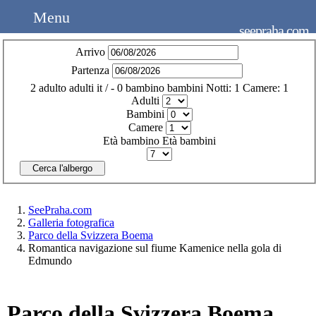
Menu
seepraha.com
Arrivo
Partenza
2
adulto
adulti
it
/
- 0
bambino
bambini
Notti:
1
Camere:
1
Adulti
Bambini
Camere
Età bambino
Età bambini
Cerca l'albergo
SeePraha.com
Galleria fotografica
Parco della Svizzera Boema
Romantica navigazione sul fiume Kamenice nella gola di
Edmundo
Parco della Svizzera Boema.