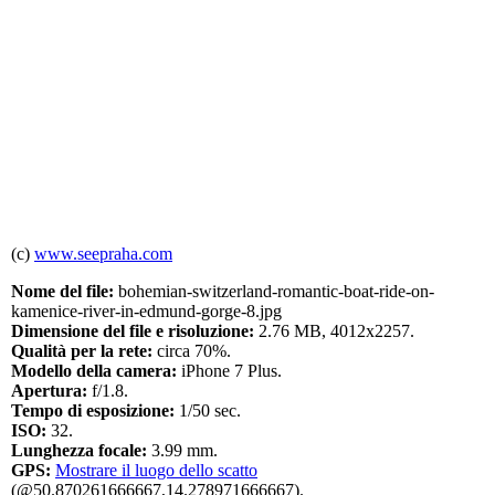
(c)
www.seepraha.com
Nome del file:
bohemian-switzerland-romantic-boat-ride-on-
kamenice-river-in-edmund-gorge-8.jpg
Dimensione del file e risoluzione:
2.76 MB, 4012x2257.
Qualità per la rete:
circa 70%.
Modello della camera:
iPhone 7 Plus.
Apertura:
f/1.8.
Tempo di esposizione:
1/50 sec.
ISO:
32.
Lunghezza focale:
3.99 mm.
GPS:
Mostrare il luogo dello scatto
(@50.870261666667,14.278971666667).