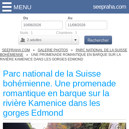
seepraha.com
MENU
Du
Au
Nuits :
1
Chambres :
1
Rechercher
2
adultes
SEEPRAHA.COM
GALERIE PHOTOS
PARC NATIONAL DE LA SUISSE
BOHÉMIENNE
UNE PROMENADE ROMANTIQUE EN BARQUE SUR LA
RIVIÈRE KAMENICE DANS LES GORGES EDMOND
Parc national de la Suisse
bohémienne. Une promenade
romantique en barque sur la
rivière Kamenice dans les
gorges Edmond