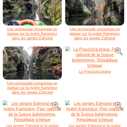
Une promenade romantique en
Une promenade romantique en
barque sur la rivière Kamenice
barque sur la rivière Kamenice
dans les gorges Edmond
dans les gorges Edmond
La Pravčická brána
Une promenade romantique en
barque sur la rivière Kamenice
dans les gorges Edmond
Les gorges Edmond et la rivière
Les gorges Edmond et la rivière