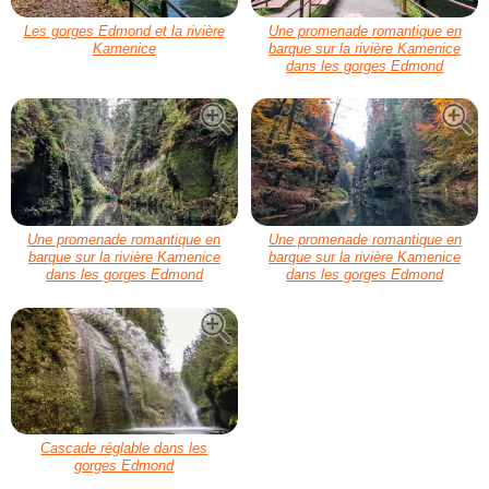
Les gorges Edmond et la rivière
Une promenade romantique en
Kamenice
barque sur la rivière Kamenice
dans les gorges Edmond
Une promenade romantique en
Une promenade romantique en
barque sur la rivière Kamenice
barque sur la rivière Kamenice
dans les gorges Edmond
dans les gorges Edmond
Cascade réglable dans les
gorges Edmond