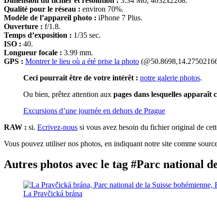
Dimension du fichier et résolution :
3.34 Mo, 4032x2268.
Qualité pour le réseau :
environ 70%.
Modèle de l’appareil photo :
iPhone 7 Plus.
Ouverture :
f/1.8.
Temps d’exposition :
1/35 sec.
ISO :
40.
Longueur focale :
3.99 mm.
GPS :
Montrer le lieu où a été prise la photo
(@50.8698,14.27502166
Ceci pourrait être de votre intérêt :
notre galerie photos
.
Ou bien, prêtez attention aux
pages dans lesquelles apparaît c
Excursions d’une journée en dehors de Prague
RAW :
si.
Ecrivez-nous
si vous avez besoin du fichier original de cet
Vous pouvez utiliser nos photos, en indiquant notre site comme source 
Autres photos avec le tag #Parc national d
La Pravčická brána