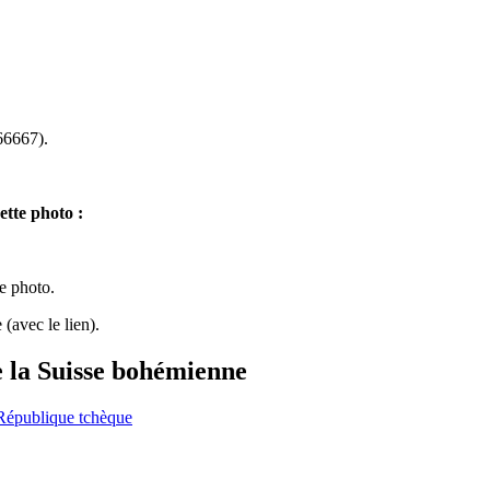
6667).
ette photo :
te photo.
(avec le lien).
e la Suisse bohémienne