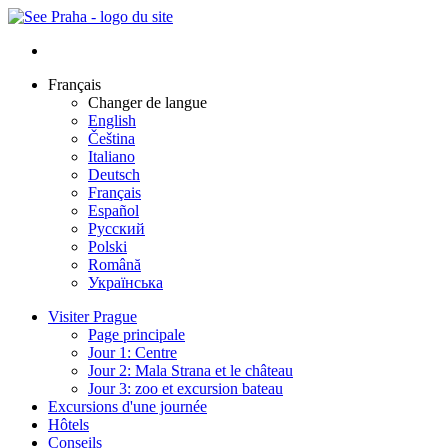
Français
Changer de langue
English
Čeština
Italiano
Deutsch
Français
Español
Русский
Polski
Română
Українська
Visiter Prague
Page principale
Jour 1: Centre
Jour 2: Mala Strana et le château
Jour 3: zoo et excursion bateau
Excursions d'une journée
Hôtels
Conseils