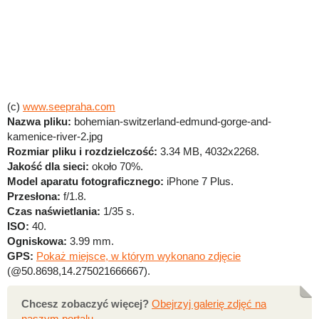
(c)
www.seepraha.com
Nazwa pliku:
bohemian-switzerland-edmund-gorge-and-
kamenice-river-2.jpg
Rozmiar pliku i rozdzielczość:
3.34 MB, 4032x2268.
Jakość dla sieci:
około 70%.
Model aparatu fotograficznego:
iPhone 7 Plus.
Przesłona:
f/1.8.
Czas naświetlania:
1/35 s.
ISO:
40.
Ogniskowa:
3.99 mm.
GPS:
Pokaż miejsce, w którym wykonano zdjęcie
(@50.8698,14.275021666667).
Chcesz zobaczyć więcej?
Obejrzyj galerię zdjęć na
naszym portalu
.