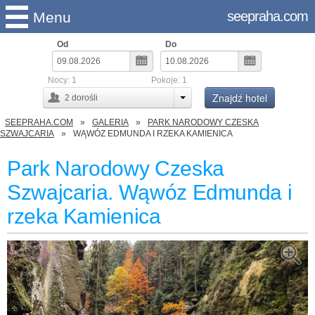
seepraha.com
Menu
Od
Do
Nocy:
1
Pokoje:
1
Znajdź hotel
2
dorośli
SEEPRAHA.COM
GALERIA
PARK NARODOWY CZESKA
SZWAJCARIA
WĄWÓZ EDMUNDA I RZEKA KAMIENICA
Park Narodowy Czeska
Szwajcaria. Wąwóz Edmunda i
rzeka Kamienica