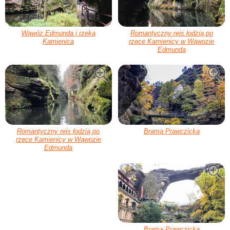
Wąwóz Edmunda i rzeka
Romantyczny rejs łodzią po
Kamienica
rzece Kamienicy w Wąwozie
Edmunda
Romantyczny rejs łodzią po
Brama Prawczicka
rzece Kamienicy w Wąwozie
Edmunda
Brama Prawczicka