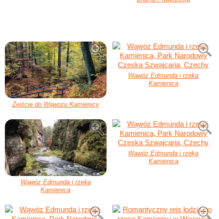
Wąwóz Edmunda i rzeka
Kamienica
Zejście do Wąwozu Kamienicy
Wąwóz Edmunda i rzeka
Kamienica
Wąwóz Edmunda i rzeka
Kamienica