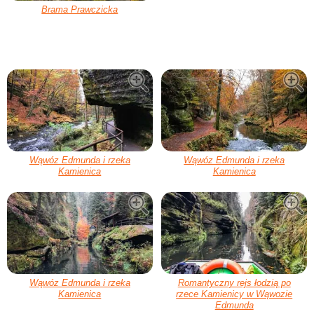
Brama Prawczicka
Wąwóz Edmunda i rzeka
Wąwóz Edmunda i rzeka
Kamienica
Kamienica
Wąwóz Edmunda i rzeka
Romantyczny rejs łodzią po
Kamienica
rzece Kamienicy w Wąwozie
Edmunda