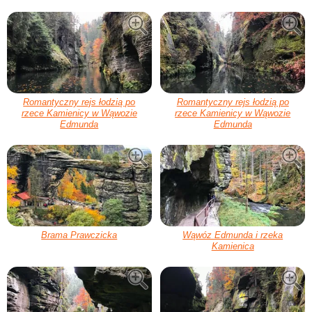
Romantyczny rejs łodzią po
Romantyczny rejs łodzią po
rzece Kamienicy w Wąwozie
rzece Kamienicy w Wąwozie
Edmunda
Edmunda
Brama Prawczicka
Wąwóz Edmunda i rzeka
Kamienica