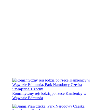
Romantyczny rejs łodzią po rzece Kamienicy w
Wąwozie Edmunda