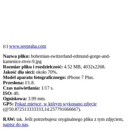
(c)
www.seepraha.com
Nazwa pliku:
bohemian-switzerland-edmund-gorge-and-
kamenice-river-9.jpg
Rozmiar pliku i rozdzielczość:
4.52 MB, 4032x2268.
Jakość dla sieci:
około 70%.
Model aparatu fotograficznego:
iPhone 7 Plus.
Przesłona:
f/1.8.
Czas naświetlania:
1/17 s.
ISO:
40.
Ogniskowa:
3.99 mm.
GPS:
Pokaż miejsce, w którym wykonano zdjęcie
(@50.872513333333,14.257791666667).
RAW:
tak. Jeśli potrzebujesz oryginalnego pliku z tym zdjęciem,
napisz do nas
.