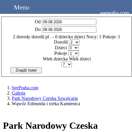
Menu
seepraha.com
Od
Do
2
dorosły
dorośli
pl
.
- 0
dziecko
dzieci
Nocy:
1
Pokoje:
1
Dorośli
Dzieci
Pokoje
Wiek dziecka
Wiek dzieci
Znajdź hotel
SeePraha.com
Galeria
Park Narodowy Czeska Szwajcaria
Wąwóz Edmunda i rzeka Kamienica
Park Narodowy Czeska