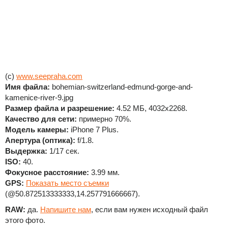
(c)
www.seepraha.com
Имя файла:
bohemian-switzerland-edmund-gorge-and-
kamenice-river-9.jpg
Размер файла и разрешение:
4.52 МБ, 4032x2268.
Качество для сети:
примерно 70%.
Модель камеры:
iPhone 7 Plus.
Апертура (оптика):
f/1.8.
Выдержка:
1/17 сек.
ISO:
40.
Фокусное расстояние:
3.99 мм.
GPS:
Показать место съемки
(@50.872513333333,14.257791666667).
RAW:
да.
Напишите нам
, если вам нужен исходный файл
этого фото.