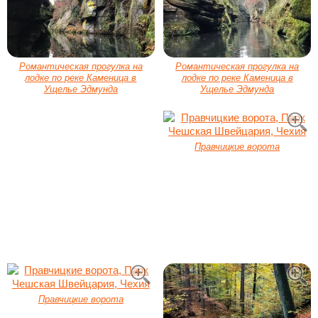
Романтическая прогулка на
Романтическая прогулка на
лодке по реке Каменица в
лодке по реке Каменица в
Ущелье Эдмунда
Ущелье Эдмунда
Правчицкие ворота
Правчицкие ворота