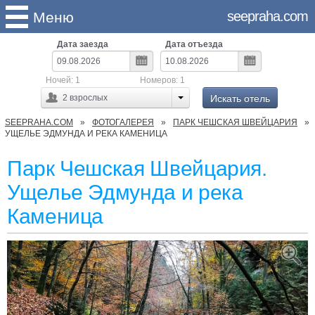
seepraha.com
Меню
Дата заезда
Дата отъезда
Ночей:
1
Номеров:
1
Искать отель
2
взрослых
SEEPRAHA.COM
ФОТОГАЛЕРЕЯ
ПАРК ЧЕШСКАЯ ШВЕЙЦАРИЯ
УЩЕЛЬЕ ЭДМУНДА И РЕКА КАМЕНИЦА
Парк Чешская Швейцария.
Ущелье Эдмунда и река
Каменица