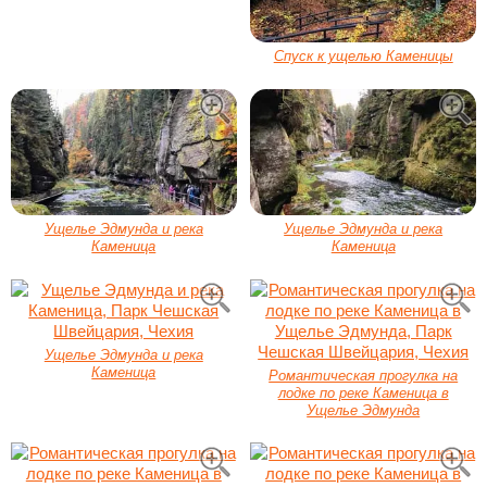
Спуск к ущелью Каменицы
Ущелье Эдмунда и река
Ущелье Эдмунда и река
Каменица
Каменица
Ущелье Эдмунда и река
Каменица
Романтическая прогулка на
лодке по реке Каменица в
Ущелье Эдмунда