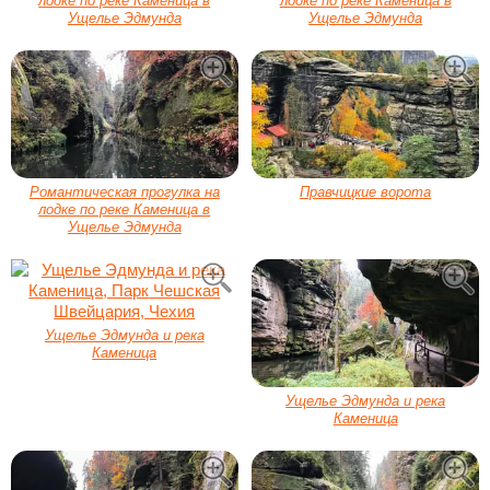
лодке по реке Каменица в
лодке по реке Каменица в
Ущелье Эдмунда
Ущелье Эдмунда
Романтическая прогулка на
Правчицкие ворота
лодке по реке Каменица в
Ущелье Эдмунда
Ущелье Эдмунда и река
Каменица
Ущелье Эдмунда и река
Каменица