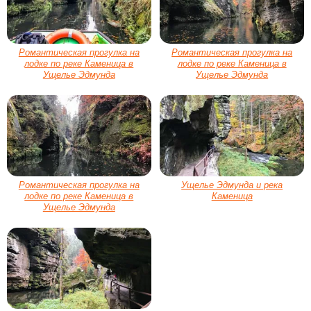
Романтическая прогулка на
Романтическая прогулка на
лодке по реке Каменица в
лодке по реке Каменица в
Ущелье Эдмунда
Ущелье Эдмунда
Романтическая прогулка на
Ущелье Эдмунда и река
лодке по реке Каменица в
Каменица
Ущелье Эдмунда