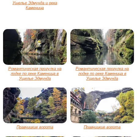
Ущелье Эдмунда и река
Каменица
Романтическая прогулка на
Романтическая прогулка на
лодке по реке Каменица в
лодке по реке Каменица в
Ущелье Эдмунда
Ущелье Эдмунда
Правчицкие ворота
Правчицкие ворота