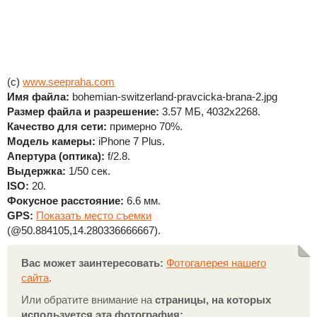
(c)
www.seepraha.com
Имя файла:
bohemian-switzerland-pravcicka-brana-2.jpg
Размер файла и разрешение:
3.57 МБ, 4032x2268.
Качество для сети:
примерно 70%.
Модель камеры:
iPhone 7 Plus.
Апертура (оптика):
f/2.8.
Выдержка:
1/50 сек.
ISO:
20.
Фокусное расстояние:
6.6 мм.
GPS:
Показать место съемки
(@50.884105,14.280336666667).
Вас может заинтересовать:
Фотогалерея нашего
сайта
.
Или обратите внимание на
страницы, на которых
используется эта фотография: