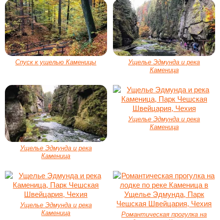
Спуск к ущелью Каменицы
Ущелье Эдмунда и река
Каменица
Ущелье Эдмунда и река
Каменица
Ущелье Эдмунда и река
Каменица
Ущелье Эдмунда и река
Каменица
Романтическая прогулка на