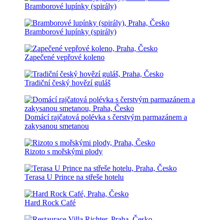
Bramborové lupínky (spirály)
Bramborové lupínky (spirály)
Zapečené vepřové koleno
Tradiční český hovězí guláš
Domácí rajčatová polévka s čerstvým parmazánem a
zakysanou smetanou
Rizoto s mořskými plody
Terasa U Prince na střeše hotelu
Hard Rock Café