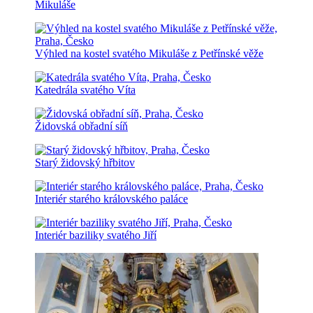
Mikuláše
Výhled na kostel svatého Mikuláše z Petřínské věže
Katedrála svatého Víta
Židovská obřadní síň
Starý židovský hřbitov
Interiér starého královského paláce
Interiér baziliky svatého Jiří