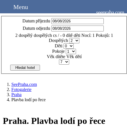
Menu
seepraha.com
Datum příjezdu
Datum odjezdu
2
dospělý
dospělých
cs
/
- 0
dítě
děti
Nocí:
1
Pokojů:
1
Dospělých
Děti
Pokoje
Věk dítěte
Věk dětí
Hledat hotel
SeePraha.com
Fotogalerie
Praha
Plavba lodí po řece
Praha. Plavba lodí po řece