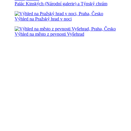
Palác Kinských (Národní galerie) a Týnský chrám
Výhled na Pražský hrad v noci
Výhled na město z pevnosti Vyšehrad