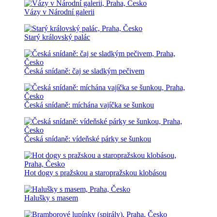
Vázy v Národní galerii
Starý královský palác
Česká snídaně: čaj se sladkým pečivem
Česká snídaně: míchána vajíčka se šunkou
Česká snídaně: vídeňské párky se šunkou
Hot dogy s pražskou a staropražskou klobásou
Halušky s masem