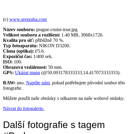
(c)
www.seepraha.com
Název souboru:
prague-cruise-tour.jpg
Velikost souboru a rozlišení:
1.40 MB, 3068x1726.
Kvalita pro síť:
přibližně 70 %.
Typ fotoaparátu:
NIKON D3200.
Clona (optika):
f/5.6.
Expoziční čas:
1/400 sek.
ISO:
100.
Obrazová vzdálenost:
50 mm.
GPS:
Ukázat mapu
(@50.093178333333,14.417073333333).
RAW:
ano.
Napište nám
, pokud potřebujete původní soubor této
fotografie.
Můžete použít naše obrázky s odkazem na naše webové stránky.
Návrat do fotogalerie.
Další fotografie s tagem