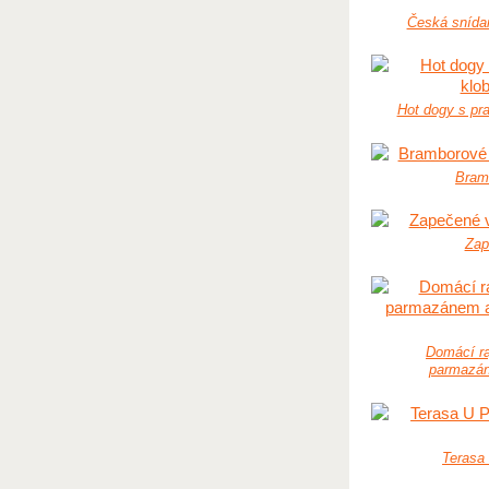
Česká snída
Hot dogy s pr
Bramb
Zap
Domácí ra
parmazá
Terasa 