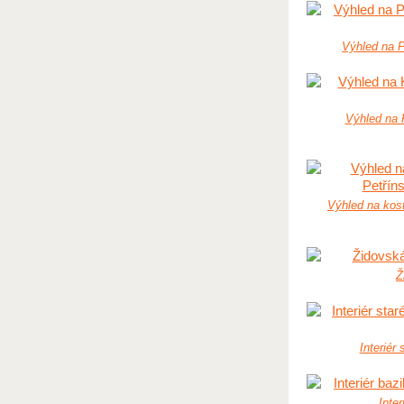
Výhled na P
Výhled na 
Výhled na kos
Ž
Interiér
Inter