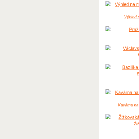
Výhled 
B
Kavárna na
Ži