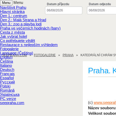
Menu
Menu
Datum příjezdu
Datum odjezdu
Navštívit Prahu
Hlavní stránka
Den 1.: centrum
Den 2.: Malá Strana a Hrad
Den 3.: zoo a plavba lodí
Praha ve večerních hodinách (bary)
Cesta z města
Jak vybrat hotel
Co potřebujete vědět
Restaurace s nejlepším výhledem
Fotogalerie
Language (Čeština)
SEEPRAHA.COM
FOTOGALERIE
PRAHA
KATEDRÁLNÍ CHRÁM SV
English
Čeština
Italiano
Praha. K
Deutsch
Français
Español
Русский
Polski
Română
Українська
PC verze
(c)
www.seepra
seepraha.com
Název souboru
Velikost soubor