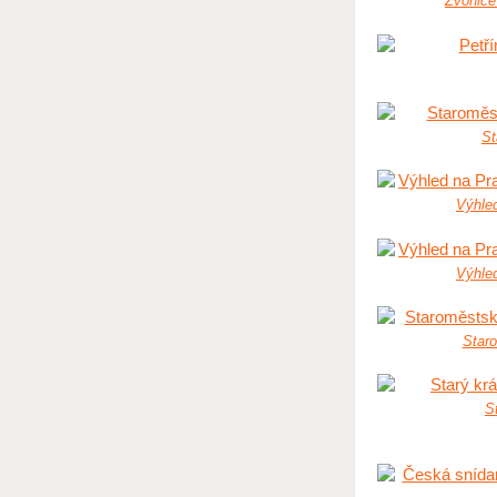
Zvonice
St
Výhled
Výhled
Star
S