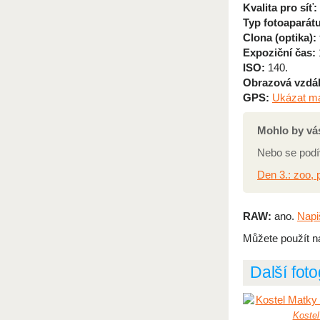
Kvalita pro síť:
Typ fotoaparátu
Clona (optika):
Expoziční čas:
ISO:
140.
Obrazová vzdál
GPS:
Ukázat m
Mohlo by vás
Nebo se podí
Den 3.: zoo, p
RAW:
ano.
Napi
Můžete použít n
Další fot
Koste