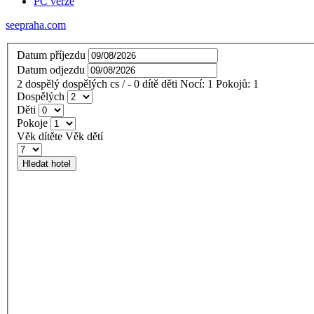
PC verze
seepraha.com
Datum příjezdu
Datum odjezdu
2
dospělý
dospělých
cs
/
- 0
dítě
děti
Nocí:
1
Pokojů:
1
Dospělých
Děti
Pokoje
Věk dítěte
Věk dětí
Hledat hotel