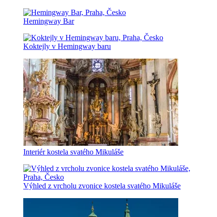
Hemingway Bar
Koktejly v Hemingway baru
Interiér kostela svatého Mikuláše
Výhled z vrcholu zvonice kostela svatého Mikuláše