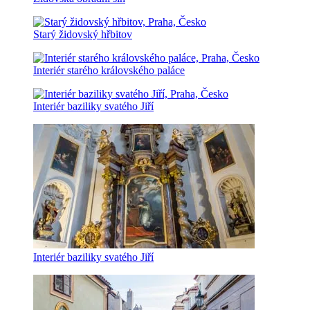
Starý židovský hřbitov
Interiér starého královského paláce
Interiér baziliky svatého Jiří
Interiér baziliky svatého Jiří