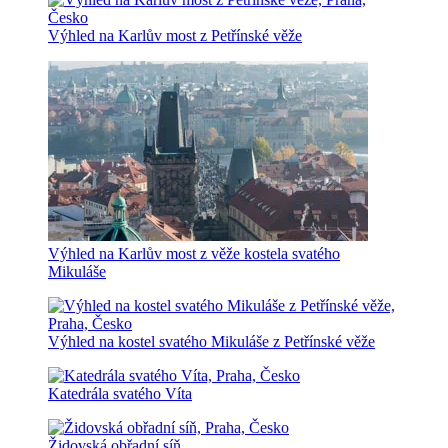
Výhled na Karlův most z Petřínské věže
Výhled na Karlův most z věže kostela svatého
Mikuláše
Výhled na kostel svatého Mikuláše z Petřínské věže
Katedrála svatého Víta
Židovská obřadní síň