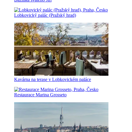
Lobkovický palác (Pražský hrad)
Kavárna na terase v Lobkovickém paláce
Restaurace Marina Grosseto