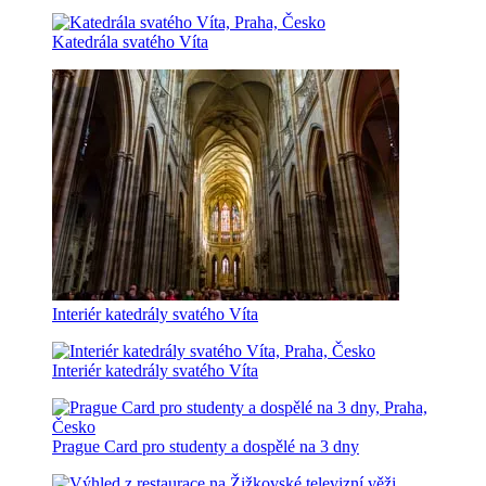
Katedrála svatého Víta
Interiér katedrály svatého Víta
Interiér katedrály svatého Víta
Prague Card pro studenty a dospělé na 3 dny