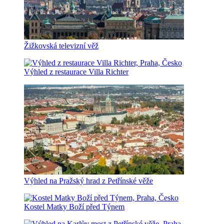
Žižkovská televizní věž
Výhled z restaurace Villa Richter
Výhled na Pražský hrad z Petřínské věže
Kostel Matky Boží před Týnem