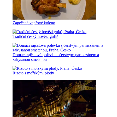
Zapečené vepřové koleno
Tradiční český hovězí guláš
Domácí rajčatová polévka s čerstvým parmazánem a
zakysanou smetanou
Rizoto s mořskými plody