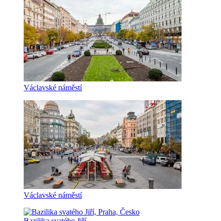
Václavské náměstí
Václavské náměstí
Bazilika svatého Jiří