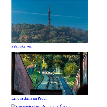
Petřínská věž
Lanová dráha na Petřín