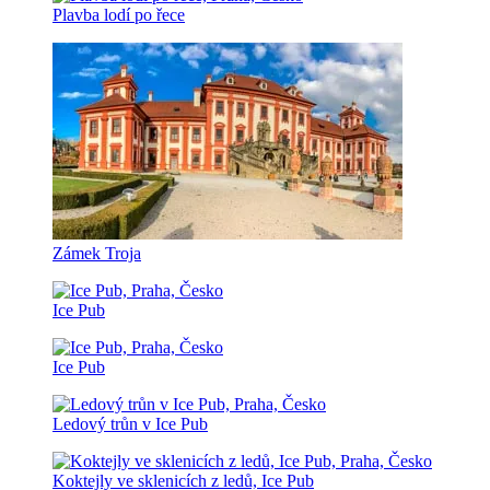
Plavba lodí po řece
Zámek Troja
Ice Pub
Ice Pub
Ledový trůn v Ice Pub
Koktejly ve sklenicích z ledů, Ice Pub