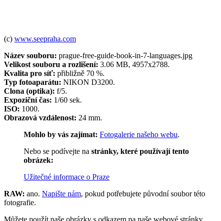
(c)
www.seepraha.com
Název souboru:
prague-free-guide-book-in-7-languages.jpg
Velikost souboru a rozlišení:
3.06 MB, 4957x2788.
Kvalita pro síť:
přibližně 70 %.
Typ fotoaparátu:
NIKON D3200.
Clona (optika):
f/5.
Expoziční čas:
1/60 sek.
ISO:
1000.
Obrazová vzdálenost:
24 mm.
Mohlo by vás zajímat:
Fotogalerie našeho webu
.
Nebo se podívejte na
stránky, které používají tento
obrázek:
Užitečné informace o Praze
RAW:
ano.
Napište nám
, pokud potřebujete původní soubor této
fotografie.
Můžete použít naše obrázky s odkazem na naše webové stránky.