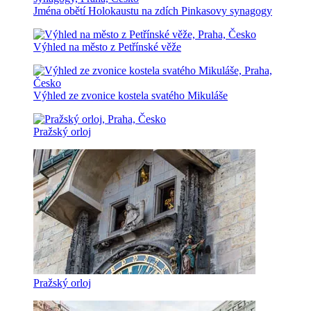
Jména obětí Holokaustu na zdích Pinkasovy synagogy
Výhled na město z Petřínské věže
Výhled ze zvonice kostela svatého Mikuláše
Pražský orloj
Pražský orloj