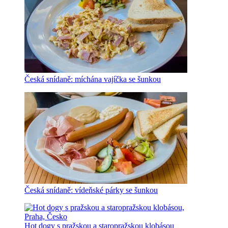
Česká snídaně: míchána vajíčka se šunkou
Česká snídaně: vídeňské párky se šunkou
Hot dogy s pražskou a staropražskou klobásou