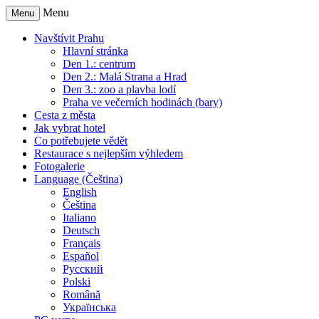
Menu
Menu
Navštívit Prahu
Hlavní stránka
Den 1.: centrum
Den 2.: Malá Strana a Hrad
Den 3.: zoo a plavba lodí
Praha ve večerních hodinách (bary)
Cesta z města
Jak vybrat hotel
Co potřebujete vědět
Restaurace s nejlepším výhledem
Fotogalerie
Language (Čeština)
English
Čeština
Italiano
Deutsch
Français
Español
Русский
Polski
Română
Українська