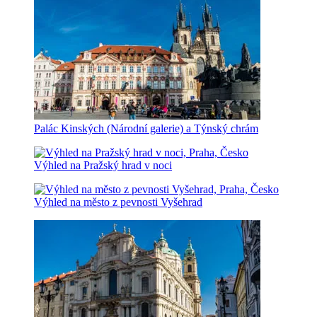
Palác Kinských (Národní galerie) a Týnský chrám
Výhled na Pražský hrad v noci
Výhled na město z pevnosti Vyšehrad