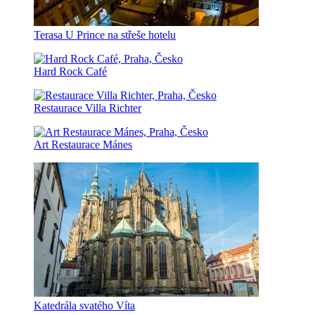
Terasa U Prince na střeše hotelu
Hard Rock Café
Restaurace Villa Richter
Art Restaurace Mánes
Katedrála svatého Víta