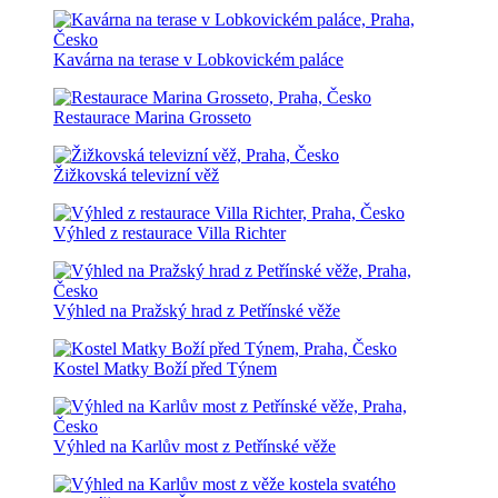
Kavárna na terase v Lobkovickém paláce
Restaurace Marina Grosseto
Žižkovská televizní věž
Výhled z restaurace Villa Richter
Výhled na Pražský hrad z Petřínské věže
Kostel Matky Boží před Týnem
Výhled na Karlův most z Petřínské věže