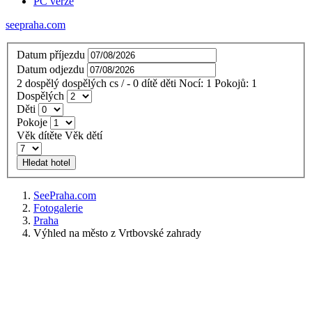
PC verze
seepraha.com
Datum příjezdu
Datum odjezdu
2
dospělý
dospělých
cs
/
- 0
dítě
děti
Nocí:
1
Pokojů:
1
Dospělých
Děti
Pokoje
Věk dítěte
Věk dětí
Hledat hotel
SeePraha.com
Fotogalerie
Praha
Výhled na město z Vrtbovské zahrady