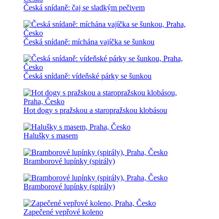
Česká snídaně: čaj se sladkým pečivem
Česká snídaně: míchána vajíčka se šunkou
Česká snídaně: vídeňské párky se šunkou
Hot dogy s pražskou a staropražskou klobásou
Halušky s masem
Bramborové lupínky (spirály)
Bramborové lupínky (spirály)
Zapečené vepřové koleno