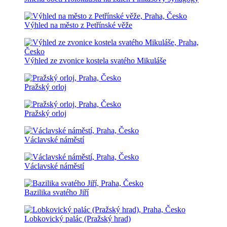
Výhled na město z Petřínské věže
Výhled ze zvonice kostela svatého Mikuláše
Pražský orloj
Pražský orloj
Václavské náměstí
Václavské náměstí
Bazilika svatého Jiří
Lobkovický palác (Pražský hrad)