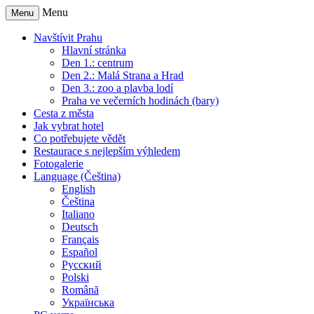
Menu
Menu
Navštívit Prahu
Hlavní stránka
Den 1.: centrum
Den 2.: Malá Strana a Hrad
Den 3.: zoo a plavba lodí
Praha ve večerních hodinách (bary)
Cesta z města
Jak vybrat hotel
Co potřebujete vědět
Restaurace s nejlepším výhledem
Fotogalerie
Language (Čeština)
English
Čeština
Italiano
Deutsch
Français
Español
Русский
Polski
Română
Українська