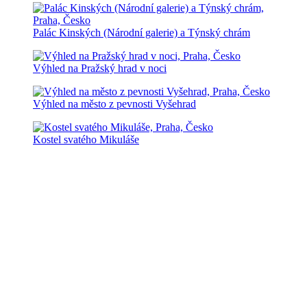
Palác Kinských (Národní galerie) a Týnský chrám
Výhled na Pražský hrad v noci
Výhled na město z pevnosti Vyšehrad
Kostel svatého Mikuláše