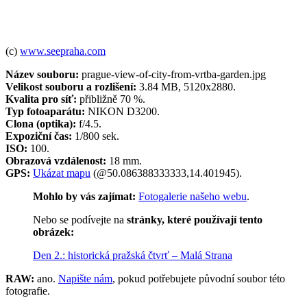
(c)
www.seepraha.com
Název souboru:
prague-view-of-city-from-vrtba-garden.jpg
Velikost souboru a rozlišení:
3.84 MB, 5120x2880.
Kvalita pro síť:
přibližně 70 %.
Typ fotoaparátu:
NIKON D3200.
Clona (optika):
f/4.5.
Expoziční čas:
1/800 sek.
ISO:
100.
Obrazová vzdálenost:
18 mm.
GPS:
Ukázat mapu
(@50.086388333333,14.401945).
Mohlo by vás zajímat:
Fotogalerie našeho webu
.
Nebo se podívejte na
stránky, které používají tento
obrázek:
Den 2.: historická pražská čtvrť – Malá Strana
RAW:
ano.
Napište nám
, pokud potřebujete původní soubor této
fotografie.