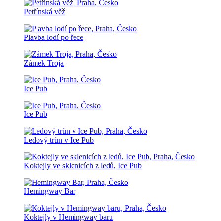
Petřínská věž
Plavba lodí po řece
Zámek Troja
Ice Pub
Ice Pub
Ledový trůn v Ice Pub
Koktejly ve sklenicích z ledů, Ice Pub
Hemingway Bar
Koktejly v Hemingway baru