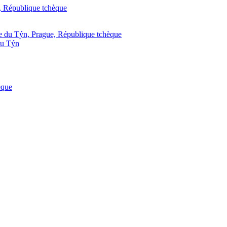
du Týn