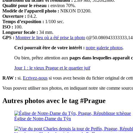
Dimension du fichier et résolution :
2.89 Mo, 5120x2880.
Qualité pour le réseau :
environ 70%.
Modèle de l’appareil photo :
NIKON D3200.
Ouverture :
f/4.2.
Temps d’exposition :
1/100 sec.
ISO :
100.
Longueur focale :
34 mm.
GPS :
Montrer le lieu où a été prise la photo
(@50.086943333333,14
Ceci pourrait être de votre intérêt :
notre galerie photos
.
Ou bien, prêtez attention aux
pages dans lesquelles apparaît c
Jour 1 : le vieux Prague et le quartier juif
RAW :
si.
Ecrivez-nous
si vous avez besoin du fichier original de cet
Vous pouvez utiliser nos photos, en indiquant notre site comme source 
Autres photos avec le tag #Prague
Église de Notre-Dame du Týn