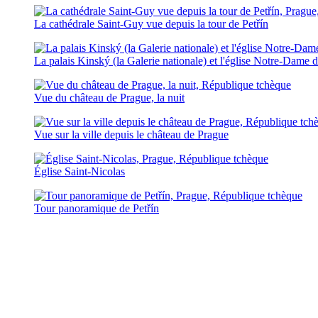
La cathédrale Saint-Guy vue depuis la tour de Petřín
La palais Kinský (la Galerie nationale) et l'église Notre-Dame 
Vue du château de Prague, la nuit
Vue sur la ville depuis le château de Prague
Église Saint-Nicolas
Tour panoramique de Petřín