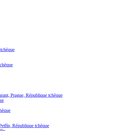
nt
řín