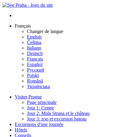
Français
Changer de langue
English
Čeština
Italiano
Deutsch
Français
Español
Русский
Polski
Română
Українська
Visiter Prague
Page principale
Jour 1: Centre
Jour 2: Mala Strana et le château
Jour 3: zoo et excursion bateau
Excursions d'une journée
Hôtels
Conseils