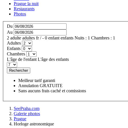
Prague la nuit
Restaurants
Photos
Du
Au
2
adulte
adultes
fr
/
- 0
enfant
enfants
Nuits :
1
Chambres :
1
Adultes
Enfants
Chambres
L'âge de l'enfant
L'âge des enfants
Rechercher
Meilleur tarif garanti
Annulation GRATUITE
Sans aucuns frais caché et comissions
SeePraha.com
Galerie photos
Prague
Horloge astronomique