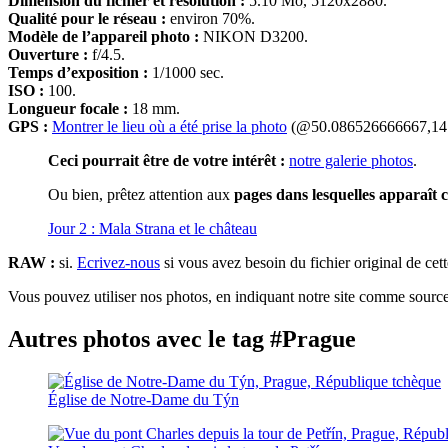
Dimension du fichier et résolution :
5.10 Mo, 5120x2880.
Qualité pour le réseau :
environ 70%.
Modèle de l’appareil photo :
NIKON D3200.
Ouverture :
f/4.5.
Temps d’exposition :
1/1000 sec.
ISO :
100.
Longueur focale :
18 mm.
GPS :
Montrer le lieu où a été prise la photo
(@50.086526666667,14.
Ceci pourrait être de votre intérêt :
notre galerie photos
.
Ou bien, prêtez attention aux
pages dans lesquelles apparaît c
Jour 2 : Mala Strana et le château
RAW :
si.
Ecrivez-nous
si vous avez besoin du fichier original de cet
Vous pouvez utiliser nos photos, en indiquant notre site comme source 
Autres photos avec le tag #Prague
Église de Notre-Dame du Týn