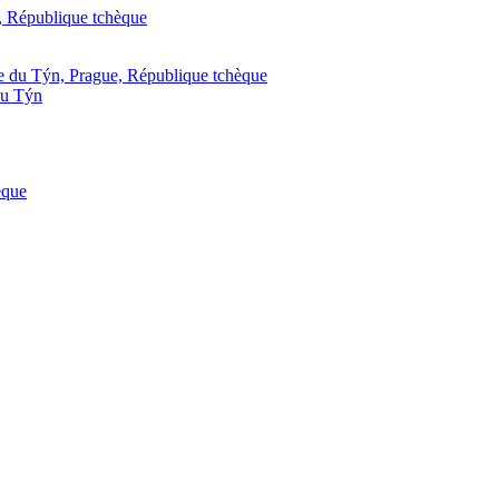
du Týn