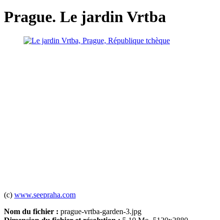
Prague. Le jardin Vrtba
(c)
www.seepraha.com
Nom du fichier :
prague-vrtba-garden-3.jpg