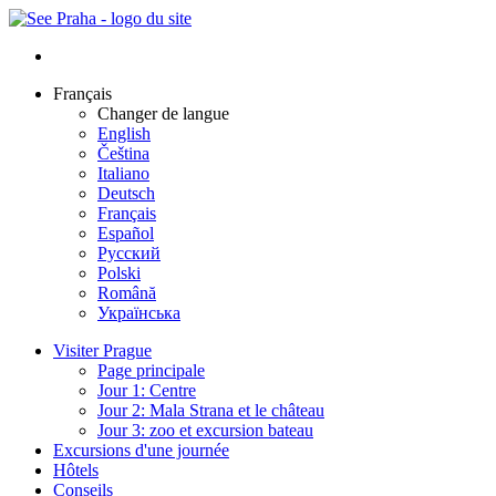
Français
Changer de langue
English
Čeština
Italiano
Deutsch
Français
Español
Русский
Polski
Română
Українська
Visiter Prague
Page principale
Jour 1: Centre
Jour 2: Mala Strana et le château
Jour 3: zoo et excursion bateau
Excursions d'une journée
Hôtels
Conseils