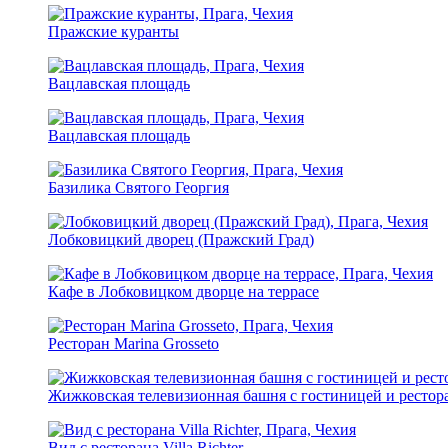
Пражские куранты
Вацлавская площадь
Вацлавская площадь
Базилика Святого Георгия
Лобковицкий дворец (Пражский Град)
Кафе в Лобковицком дворце на террасе
Ресторан Marina Grosseto
Жижковская телевизионная башня с гостиницей и рестор
Вид с ресторана Villa Richter