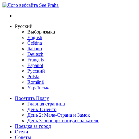
Русский
Выбор языка
English
Čeština
Italiano
Deutsch
Français
Español
Русский
Polski
Română
Українська
Посетить Прагу
Главная страница
День 1: центр
День 2: Мала-Страна и Замок
День 3: зоопарк и круиз на катере
Поездка за город
Отели
Советы