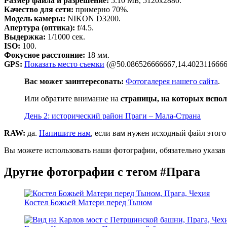
Размер файла и разрешение:
5.10 МБ, 5120x2880.
Качество для сети:
примерно 70%.
Модель камеры:
NIKON D3200.
Апертура (оптика):
f/4.5.
Выдержка:
1/1000 сек.
ISO:
100.
Фокусное расстояние:
18 мм.
GPS:
Показать место съемки
(@50.086526666667,14.4023116666
Вас может заинтересовать:
Фотогалерея нашего сайта
.
Или обратите внимание на
страницы, на которых испол
День 2: исторический район Праги – Мала-Страна
RAW:
да.
Напишите нам
, если вам нужен исходный файл этого
Вы можете использовать наши фотографии, обязательно указав 
Другие фотографии с тегом #Прага
Костел Божьей Матери перед Тыном