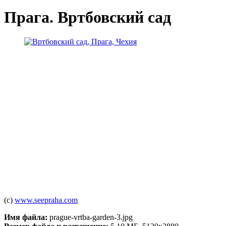
Прага. Вртбовский сад
(c)
www.seepraha.com
Имя файла:
prague-vrtba-garden-3.jpg