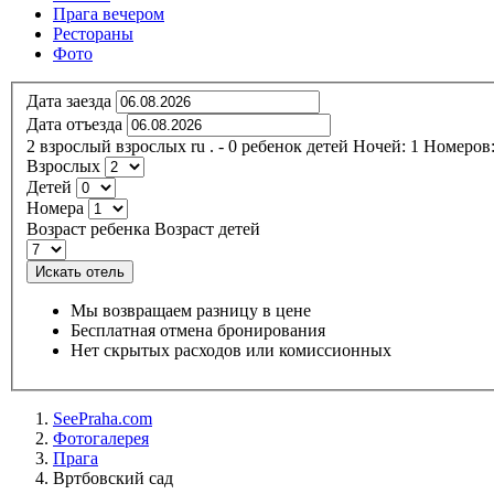
Прага вечером
Рестораны
Фото
Дата заезда
Дата отъезда
2
взрослый
взрослых
ru
.
- 0
ребенок
детей
Ночей:
1
Номеров
Взрослых
Детей
Номера
Возраст ребенка
Возраст детей
Искать отель
Мы возвращаем разницу в цене
Бесплатная отмена бронирования
Нет скрытых расходов или комиссионных
SeePraha.com
Фотогалерея
Прага
Вртбовский сад