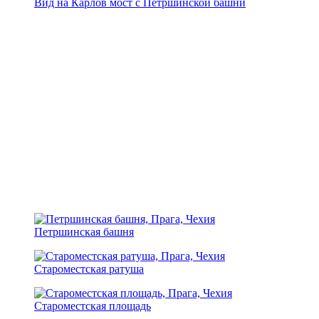
Вид на Карлов мост с Петршинской башни
Петршинская башня
Староместская ратуша
Староместская площадь