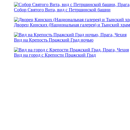
Собор Святого Вита, вид с Петршинской башни
Дворец Кинских (Национальная галерея) и Тынский храм
Вид на Крепость Пражский Град ночью
Вид на город с Крепости Пражский Град