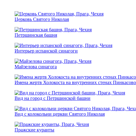
Церковь Святого Николая
Петршинская башня
Интерьер испанской синагоги
Майзелова синагога
Имена жертв Холокоста на внутренних стенах Пинкасово
Вид на город с Петршинской башни
Вид с колокольни церкви Святого Николая
Пражские куранты