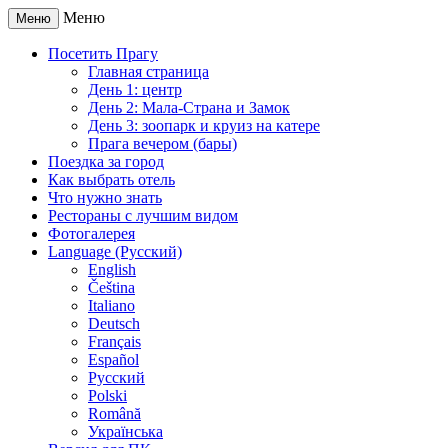
Меню
Меню
Посетить Прагу
Главная страница
День 1: центр
День 2: Мала-Страна и Замок
День 3: зоопарк и круиз на катере
Прага вечером (бары)
Поездка за город
Как выбрать отель
Что нужно знать
Рестораны с лучшим видом
Фотогалерея
Language (Русский)
English
Čeština
Italiano
Deutsch
Français
Español
Русский
Polski
Română
Українська