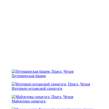
Петршинская башня
Интерьер испанской синагоги
Майзелова синагога