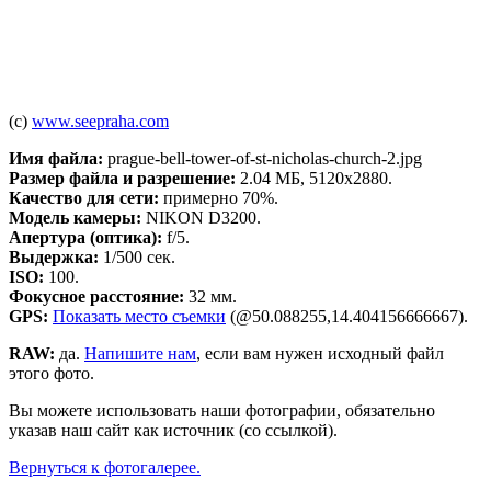
(c)
www.seepraha.com
Имя файла:
prague-bell-tower-of-st-nicholas-church-2.jpg
Размер файла и разрешение:
2.04 МБ, 5120x2880.
Качество для сети:
примерно 70%.
Модель камеры:
NIKON D3200.
Апертура (оптика):
f/5.
Выдержка:
1/500 сек.
ISO:
100.
Фокусное расстояние:
32 мм.
GPS:
Показать место съемки
(@50.088255,14.404156666667).
RAW:
да.
Напишите нам
, если вам нужен исходный файл
этого фото.
Вы можете использовать наши фотографии, обязательно
указав наш сайт как источник (со ссылкой).
Вернуться к фотогалерее.