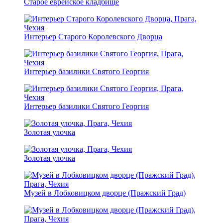
Старое еврейское кладбище
Интерьер Старого Королевского Дворца
Интерьер базилики Святого Георгия
Интерьер базилики Святого Георгия
Золотая улочка
Золотая улочка
Музей в Лобковицком дворце (Пражский Град)