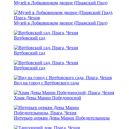
Музей в Лобковицком дворце (Пражский Град)
Музей в Лобковицком дворце (Пражский Град)
Вртбовский сад
Вртбовский сад
Вртбовский сад
Вид на город с Вртбовского сада
Храм Девы Марии Победоносной
Интерьер церкви Девы Марии Победительницы