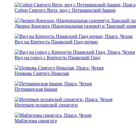
Собор Святого Вита, вид с Петршинской башни
Дворец Кинских (Национальная галерея) и Тынский храм
Вид на Крепость Пражский Град ночью
Вид на город с Крепости Пражский Град
Церковь Святого Николая
Петршинская башня
Интерьер испанской синагоги
Майзелова синагога