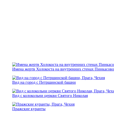
Имена жертв Холокоста на внутренних стенах Пинкасово
Вид на город с Петршинской башни
Вид с колокольни церкви Святого Николая
Пражские куранты