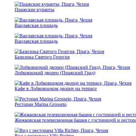
Пражские куранты
Вацлавская площадь
Вацлавская площадь
Базилика Святого Георгия
Лобковицкий дворец (Пражский Град)
Кафе в Лобковицком дворце на террасе
Ресторан Marina Grosseto
Жижковская телевизионная башня с гостиницей и рестор
Вид с ресторана Villa Richter