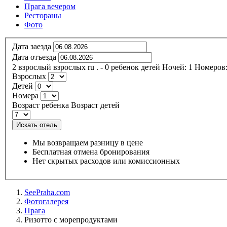
Прага вечером
Рестораны
Фото
Дата заезда
Дата отъезда
2
взрослый
взрослых
ru
.
- 0
ребенок
детей
Ночей:
1
Номеров
Взрослых
Детей
Номера
Возраст ребенка
Возраст детей
Искать отель
Мы возвращаем разницу в цене
Бесплатная отмена бронирования
Нет скрытых расходов или комиссионных
SeePraha.com
Фотогалерея
Прага
Ризотто с морепродуктами