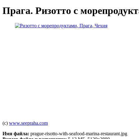
Прага. Ризотто с морепродук
(c)
www.seepraha.com
Имя файла:
prague-risotto-with-seafood-marina-restaurant.jpg