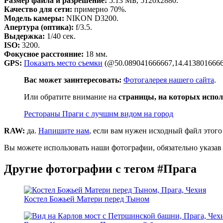
Размер файла и разрешение:
5.13 МБ, 5120x2880.
Качество для сети:
примерно 70%.
Модель камеры:
NIKON D3200.
Апертура (оптика):
f/3.5.
Выдержка:
1/40 сек.
ISO:
3200.
Фокусное расстояние:
18 мм.
GPS:
Показать место съемки
(@50.089041666667,14.4138016666
Вас может заинтересовать:
Фотогалерея нашего сайта
.
Или обратите внимание на
страницы, на которых испол
Рестораны Праги с лучшим видом на город
RAW:
да.
Напишите нам
, если вам нужен исходный файл этого
Вы можете использовать наши фотографии, обязательно указав 
Другие фотографии с тегом #Прага
Костел Божьей Матери перед Тыном