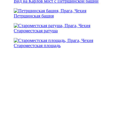
Вид на Карлов мост с Петршинской башни
Петршинская башня
Староместская ратуша
Староместская площадь