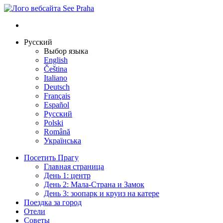
Русский
Выбор языка
English
Čeština
Italiano
Deutsch
Français
Español
Русский
Polski
Română
Українська
Посетить Прагу
Главная страница
День 1: центр
День 2: Мала-Страна и Замок
День 3: зоопарк и круиз на катере
Поездка за город
Отели
Советы