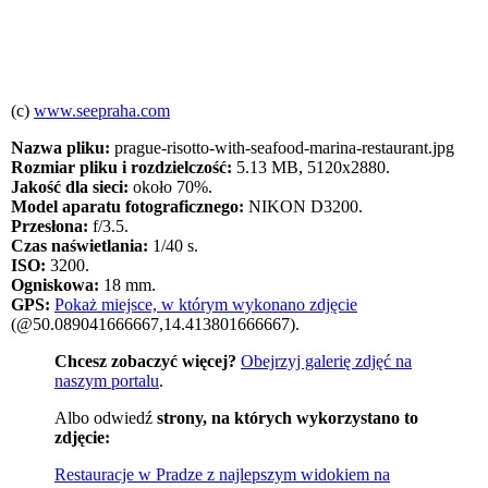
(c)
www.seepraha.com
Nazwa pliku:
prague-risotto-with-seafood-marina-restaurant.jpg
Rozmiar pliku i rozdzielczość:
5.13 MB, 5120x2880.
Jakość dla sieci:
około 70%.
Model aparatu fotograficznego:
NIKON D3200.
Przesłona:
f/3.5.
Czas naświetlania:
1/40 s.
ISO:
3200.
Ogniskowa:
18 mm.
GPS:
Pokaż miejsce, w którym wykonano zdjęcie
(@50.089041666667,14.413801666667).
Chcesz zobaczyć więcej?
Obejrzyj galerię zdjęć na
naszym portalu
.
Albo odwiedź
strony, na których wykorzystano to
zdjęcie:
Restauracje w Pradze z najlepszym widokiem na