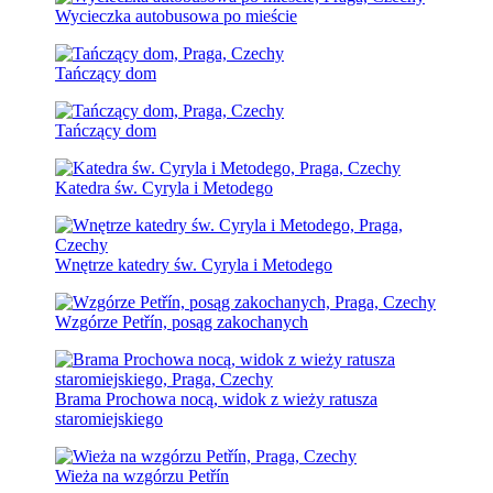
Wycieczka autobusowa po mieście
Tańczący dom
Tańczący dom
Katedra św. Cyryla i Metodego
Wnętrze katedry św. Cyryla i Metodego
Wzgórze Petřín, posąg zakochanych
Brama Prochowa nocą, widok z wieży ratusza
staromiejskiego
Wieża na wzgórzu Petřín