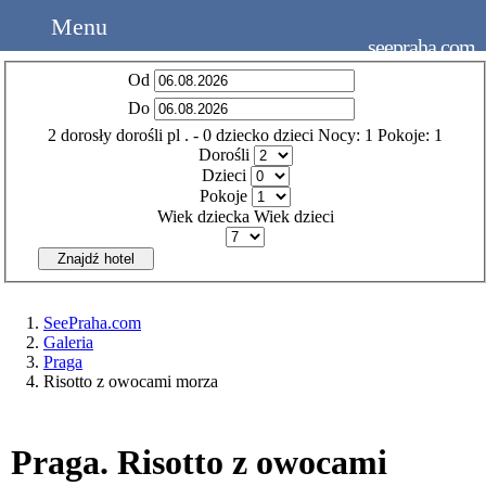
Menu
seepraha.com
Od
Do
2
dorosły
dorośli
pl
.
- 0
dziecko
dzieci
Nocy:
1
Pokoje:
1
Dorośli
Dzieci
Pokoje
Wiek dziecka
Wiek dzieci
Znajdź hotel
SeePraha.com
Galeria
Praga
Risotto z owocami morza
Praga. Risotto z owocami