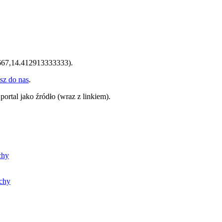
67,14.412913333333).
sz do nas
.
tal jako źródło (wraz z linkiem).