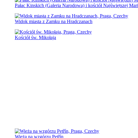
Pałac Kinskich (Galeria Narodowa) i kościół Najświętszej Ma
Widok miasta z Zamku na Hradczanach
Kościół św. Mikołaja
Wieża na wzgórzu Petřín