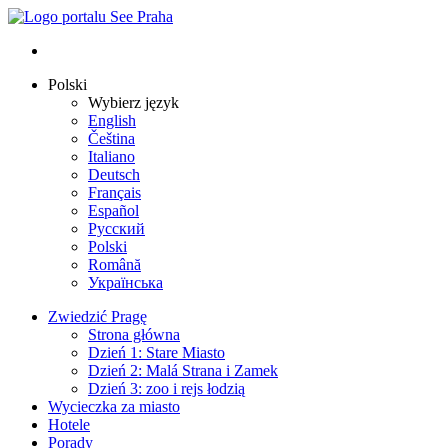
Polski
Wybierz język
English
Čeština
Italiano
Deutsch
Français
Español
Русский
Polski
Română
Українська
Zwiedzić Pragę
Strona główna
Dzień 1: Stare Miasto
Dzień 2: Malá Strana i Zamek
Dzień 3: zoo i rejs łodzią
Wycieczka za miasto
Hotele
Porady