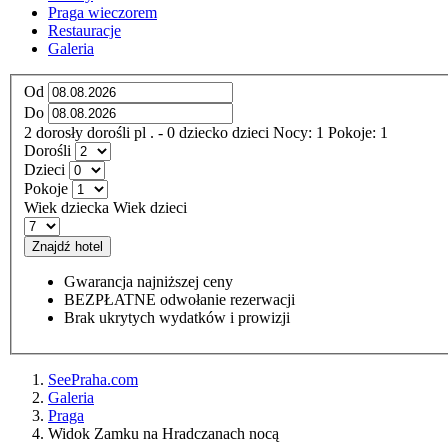
Praga wieczorem
Restauracje
Galeria
Od
Do
2
dorosły
dorośli
pl
.
- 0
dziecko
dzieci
Nocy:
1
Pokoje:
1
Dorośli
Dzieci
Pokoje
Wiek dziecka
Wiek dzieci
Znajdź hotel
Gwarancja najniższej ceny
BEZPŁATNE odwołanie rezerwacji
Brak ukrytych wydatków i prowizji
SeePraha.com
Galeria
Praga
Widok Zamku na Hradczanach nocą