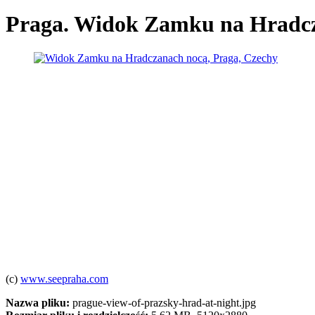
Praga. Widok Zamku na Hradc
(c)
www.seepraha.com
Nazwa pliku:
prague-view-of-prazsky-hrad-at-night.jpg