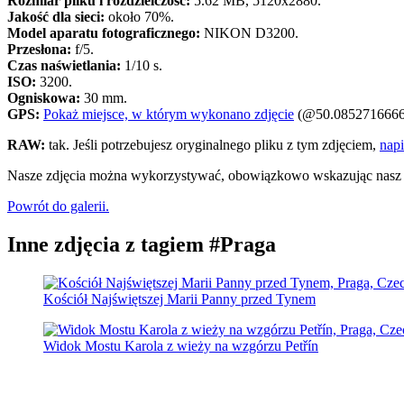
Rozmiar pliku i rozdzielczość:
5.62 MB, 5120x2880.
Jakość dla sieci:
około 70%.
Model aparatu fotograficznego:
NIKON D3200.
Przesłona:
f/5.
Czas naświetlania:
1/10 s.
ISO:
3200.
Ogniskowa:
30 mm.
GPS:
Pokaż miejsce, w którym wykonano zdjęcie
(@50.0852716666
RAW:
tak. Jeśli potrzebujesz oryginalnego pliku z tym zdjęciem,
napi
Nasze zdjęcia można wykorzystywać, obowiązkowo wskazując nasz por
Powrót do galerii.
Inne zdjęcia z tagiem #Praga
Kościół Najświętszej Marii Panny przed Tynem
Widok Mostu Karola z wieży na wzgórzu Petřín