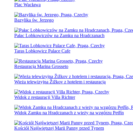
Plac Wacława
Bazylika św. Jerzego
Pałac Lobkowiczów na Zamku na Hradczanach
Taras Lobkowicz Palace Cafe
Restauracja Marina Grosseto
Wieża telewizyjna Žižkov z hotelem i restauracją
Widok z restauracji Villa Richter
Widok Zamku na Hradczanach z wieży na wzgórzu Petřín
Kościół Najświętszej Marii Panny przed Tynem