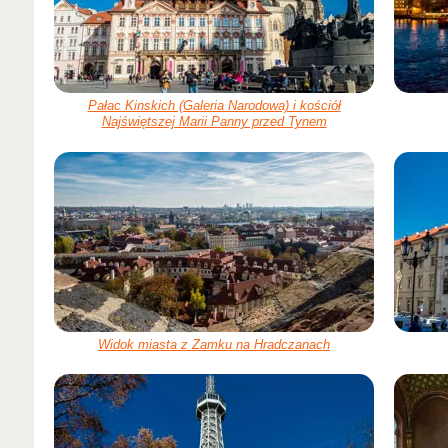
Pałac Kinskich (Galeria Narodowa) i kościół
Najświętszej Marii Panny przed Tynem
Widok miasta z Zamku na Hradczanach