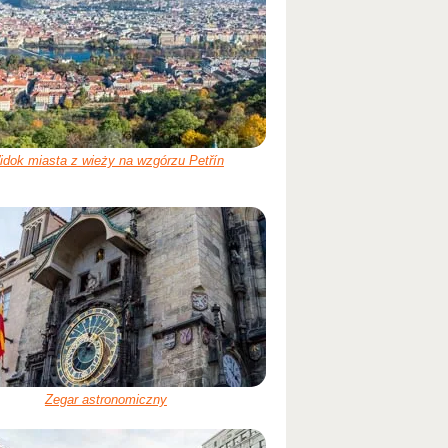
idok miasta z wieży na wzgórzu Petřín
Zegar astronomiczny