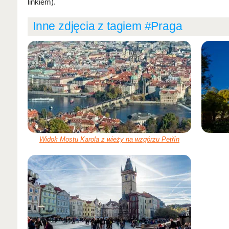
linkiem).
Inne zdjęcia z tagiem #Praga
Widok Mostu Karola z wieży na wzgórzu Petřín