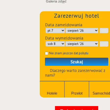
Galeria zdjęć
Zarezerwuj hotel
Data zameldowania
Data wymeldowania
Nie znam jeszcze dat pobytu
Szukaj
Dlaczego warto zarezerwować z
nami?
Hotele
Przelot
Samochód