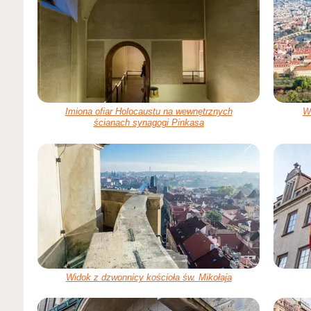
Imiona ofiar Holocaustu na wewnętrznych
W
ścianach synagogi Pinkasa
Widok z dzwonnicy kościoła św. Mikołaja