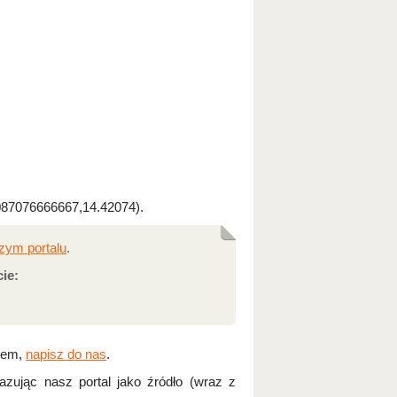
87076666667,14.42074).
szym portalu
.
ie:
ciem,
napisz do nas
.
ując nasz portal jako źródło (wraz z