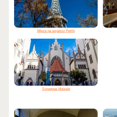
Wieża na wzgórzu Petřín
Synagoga Maisela