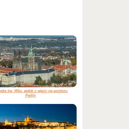
edra św. Wita, widok z wieży na wzgórzu
Petřín