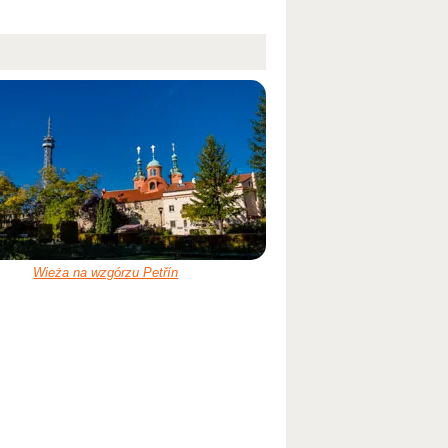
Wieża na wzgórzu Petřín