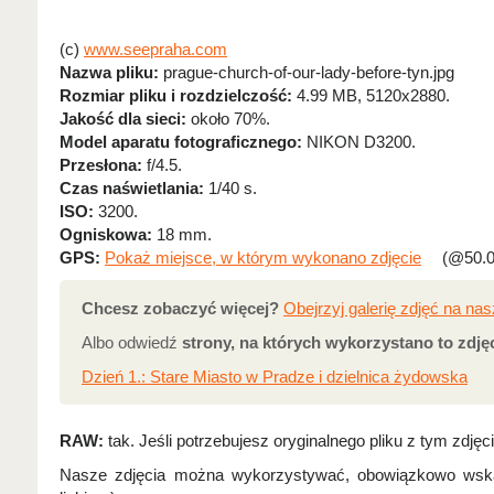
(c)
www.seepraha.com
Nazwa pliku:
prague-church-of-our-lady-before-tyn.jpg
Rozmiar pliku i rozdzielczość:
4.99 MB, 5120x2880.
Jakość dla sieci:
około 70%.
Model aparatu fotograficznego:
NIKON D3200.
Przesłona:
f/4.5.
Czas naświetlania:
1/40 s.
ISO:
3200.
Ogniskowa:
18 mm.
GPS:
Pokaż miejsce, w którym wykonano zdjęcie
(@50.0
Chcesz zobaczyć więcej?
Obejrzyj galerię zdjęć na na
Albo odwiedź
strony, na których wykorzystano to zdjęc
Dzień 1.: Stare Miasto w Pradze i dzielnica żydowska
RAW:
tak. Jeśli potrzebujesz oryginalnego pliku z tym zdję
Nasze zdjęcia można wykorzystywać, obowiązkowo wskaz