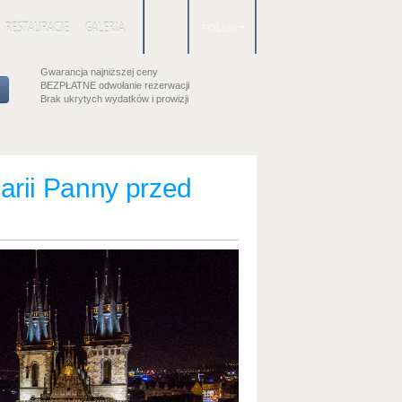
RESTAURACJE
GALERIA
POLSKI
Gwarancja najniższej ceny
BEZPŁATNE odwołanie rezerwacji
Brak ukrytych wydatków i prowizji
arii Panny przed