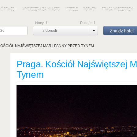
IĆ PRAGĘ
WYCIECZKA ZA MIASTO
HOTELE
PORADY
PRAGA WIECZOREM
Nocy:
1
Pokoje:
1
Znajdź hotel
2
dorośli
KOŚCIÓŁ NAJŚWIĘTSZEJ MARII PANNY PRZED TYNEM
Praga. Kościół Najświętszej M
Tynem