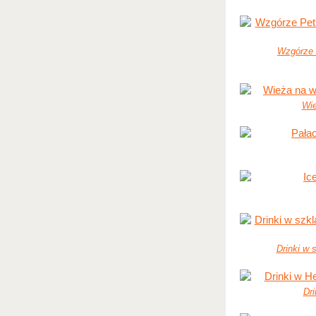
Wzgórze 
Wie
Drinki w 
Dr