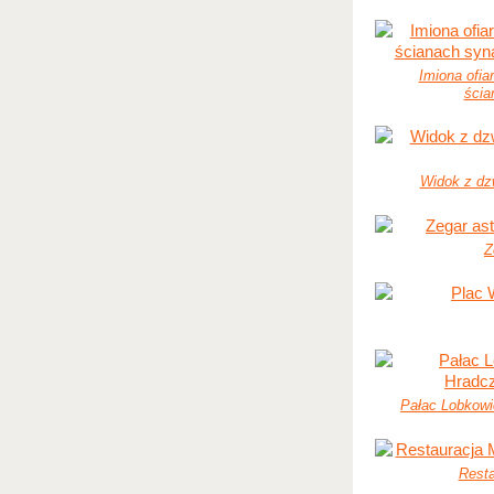
Imiona ofia
ścia
Widok z dzw
Z
Pałac Lobkow
Resta