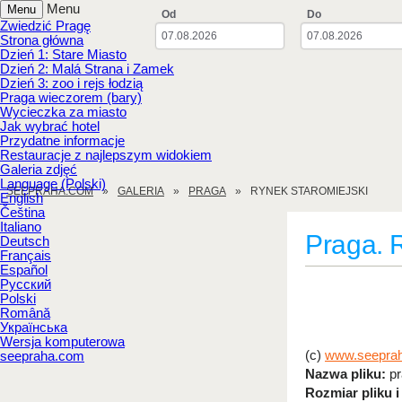
Menu
Menu
Od
Do
Zwiedzić Pragę
Strona główna
Dzień 1: Stare Miasto
Dzień 2: Malá Strana i Zamek
Dzień 3: zoo i rejs łodzią
Praga wieczorem (bary)
Wycieczka za miasto
Jak wybrać hotel
Przydatne informacje
Restauracje z najlepszym widokiem
Galeria zdjęć
Language (Polski)
SEEPRAHA.COM
GALERIA
PRAGA
RYNEK STAROMIEJSKI
English
Čeština
Italiano
Praga. 
Deutsch
Français
Español
Русский
Polski
Română
Українська
Wersja komputerowa
(c)
www.seepra
seepraha.com
Nazwa pliku:
pr
Rozmiar pliku i