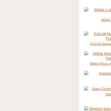
Widok z
Kościół Najśw
Widok Mostu K
Sta