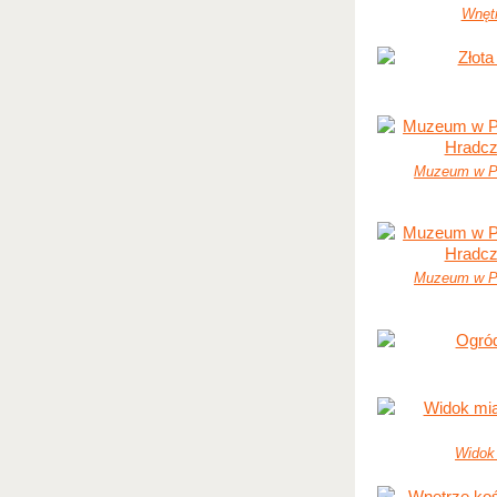
Wnętr
Muzeum w P
Muzeum w P
Widok