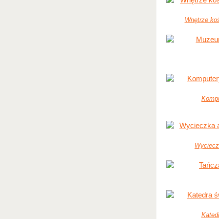
Wnętrze koś
Kompu
Wyciecz
Kated