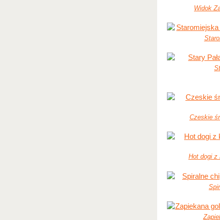
Widok Z
Star
S
Czeskie śn
Hot dogi z 
Spi
Zapie