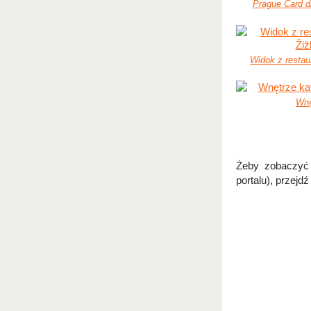
Prague Card dl
Widok z restaur
Wnę
Żeby zobaczyć 
portalu), przejdź