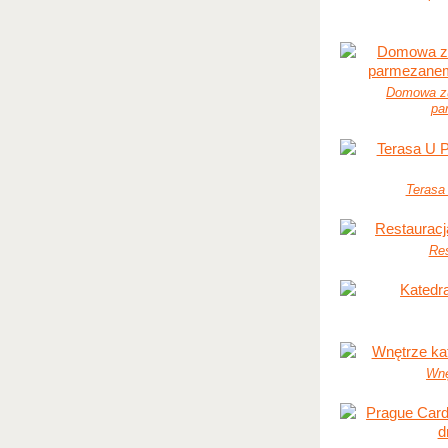
Domowa z
pa
Terasa
Res
Wnę