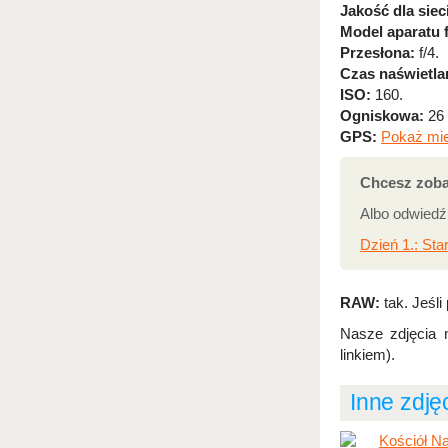
Jakość dla siec
Model aparatu 
Przesłona:
f/4.
Czas naświetla
ISO:
160.
Ogniskowa:
26
GPS:
Pokaż mie
Chcesz zoba
Albo odwied
Dzień 1.: Sta
RAW:
tak. Jeśli
Nasze zdjęcia 
linkiem).
Inne zdję