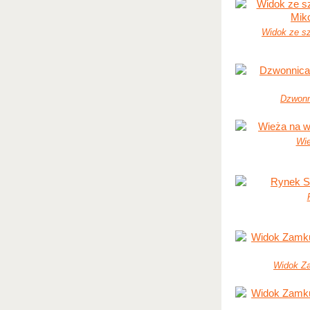
Widok ze sz
Dzwonni
Wie
Widok Z