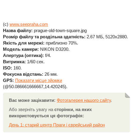
(c)
www.seepraha.com
Назва файлу:
prague-old-town-square.jpg
Розмір файлу та роздільна здатність:
2.67 МБ, 5120x2880.
Якість для мережі:
приблизно 70%.
Модель камери:
NIKON D3200.
Апертура (оптика):
f/4.
Витримка:
1/60 сек.
ISO:
160.
Фокусна відстань:
26 мм.
GPS:
Показати місце зйомки
(@50.086661666667,14.420245).
Вас може зацікавити:
Фотогалерея нашого сайту
.
Або зверніть увагу на
сторінки, на яких
використовується ця фотографія:
День 1: старий центр Праги і єврейський район