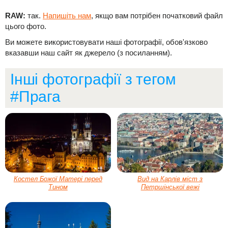
RAW:
так.
Напишіть нам
, якщо вам потрібен початковий файл
цього фото.
Ви можете використовувати наші фотографії, обов'язково
вказавши наш сайт як джерело (з посиланням).
Інші фотографії з тегом
#Прага
Костел Божої Матері перед
Вид на Карлів міст з
Тином
Петршінської вежі