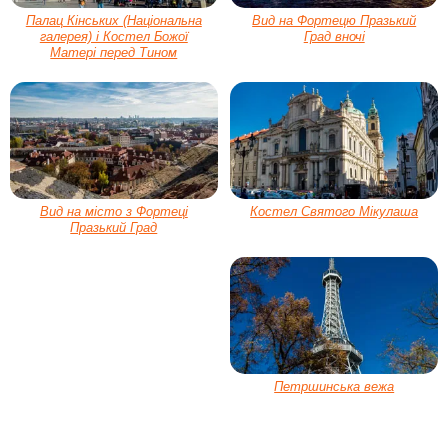
Палац Кінських (Національна
Вид на Фортецю Празький
галерея) і Костел Божої
Град вночі
Матері перед Тином
Вид на місто з Фортеці
Костел Святого Мікулаша
Празький Град
Петршинська вежа