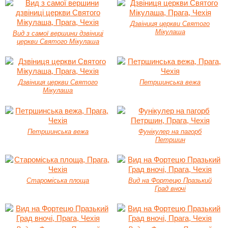
Дзвіниця церкви Святого
Мікулаша
Вид з самої вершини дзвіниці
церкви Святого Мікулаша
Дзвіниця церкви Святого
Петршинська вежа
Мікулаша
Петршинська вежа
Фунікулер на пагорб
Петршин
Староміська площа
Вид на Фортецю Празький
Град вночі