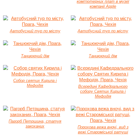
комп'ютерних плат в музеї
компанії Apple
Автобусний тур по місту
Автобусний тур по місту
Танцюючий дім
Танцюючий дім
Собор святих Кирила і
Мефодія
Всередині Кафедрального
собору Святих Кирила і
Мефодія
Пагорб Петршина, статуя
закоханих
Порохова вежа вночі, вид з
вежі Староміської ратуші