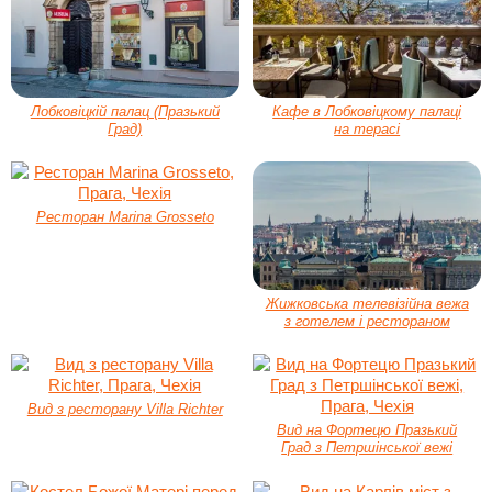
Лобковіцкій палац (Празький
Кафе в Лобковіцкому палаці
Град)
на терасі
Ресторан Marina Grosseto
Жижковська телевізійна вежа
з готелем і рестораном
Вид з ресторану Villa Richter
Вид на Фортецю Празький
Град з Петршінської вежі