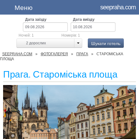
seepraha.com
Меню
Дата заїзду
Дата виїзду
Ночей:
1
Номерів:
1
Шукати готель
2
дорослих
SEEPRAHA.COM
ФОТОГАЛЕРЕЯ
ПРАГА
СТАРОМІСЬКА
ПЛОЩА
Прага. Староміська площа