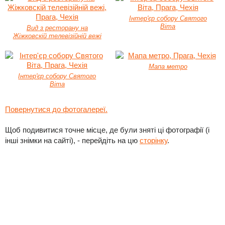
Інтер'єр собору Святого
Віта
Вид з ресторану на
Жіжковскій телевізійній вежі
Мапа метро
Інтер'єр собору Святого
Віта
Повернутися до фотогалереї.
Щоб подивитися точне місце, де були зняті ці фотографії (і
інші знімки на сайті), - перейдіть на цю
сторінку
.