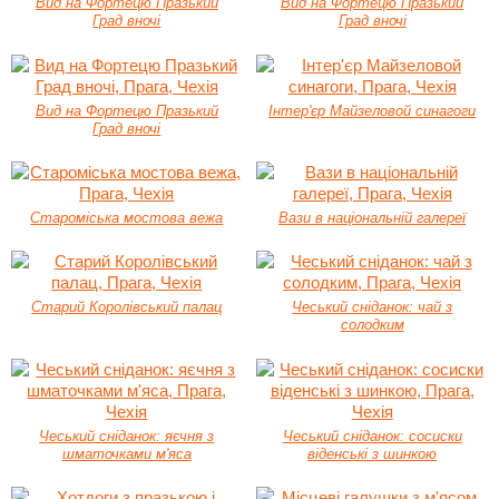
Вид на Фортецю Празький
Вид на Фортецю Празький
Град вночі
Град вночі
Вид на Фортецю Празький
Інтер'єр Майзеловой синагоги
Град вночі
Староміська мостова вежа
Вази в національній галереї
Старий Королівський палац
Чеський сніданок: чай з
солодким
Чеський сніданок: яєчня з
Чеський сніданок: сосиски
шматочками м'яса
віденські з шинкою