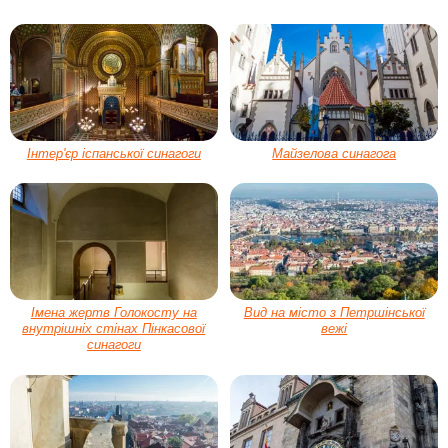
Інтер'єр іспанської синагоги
Майзелова синагога
Імена жертв Голокосту на
Вид на місто з Петршінської
внутрішніх стінах Пінкасової
вежі
синагоги