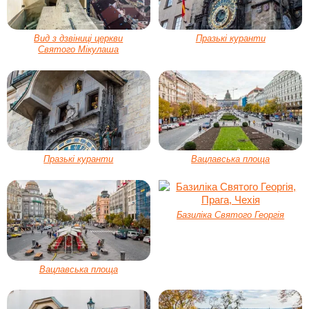
Вид з дзвіниці церкви
Празькі куранти
Святого Мікулаша
Празькі куранти
Вацлавська площа
Базиліка Святого Георгія
Вацлавська площа