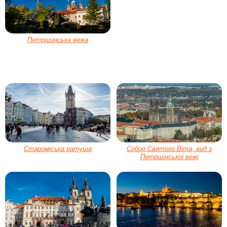
Петршинська вежа
Староміська ратуша
Собор Святого Віта, вид з
Петршінської вежі