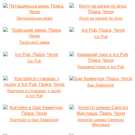
Петршинська вежа
Круїз на катері по річці
Ice Pub
Тройський замок
Ice Pub
Крижаний трон в Ice Pub
Бар Хемінгуея
Коктейлі в стаканах з льоду
в Ice Pub
Коктейлі в барі Хемінгуея
Інтер'єр церкви Святого
Мікулаша