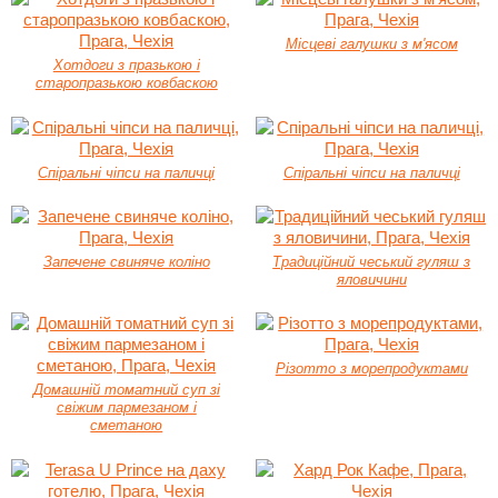
Місцеві галушки з м'ясом
Хотдоги з празькою і
старопразькою ковбаскою
Спіральні чіпси на паличці
Спіральні чіпси на паличці
Запечене свиняче коліно
Традиційний чеський гуляш з
яловичини
Різотто з морепродуктами
Домашній томатний суп зі
свіжим пармезаном і
сметаною