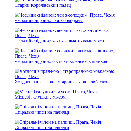
Старий Королівський палац
Чеський сніданок: чай з солодким
Чеський сніданок: яєчня з шматочками м'яса
Чеський сніданок: сосиски віденські з шинкою
Хотдоги з празькою і старопразькою ковбаскою
Місцеві галушки з м'ясом
Спіральні чіпси на паличці
Спіральні чіпси на паличці