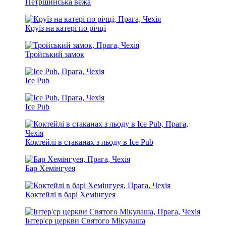
Петршинська вежа
Круїз на катері по річці
Тройський замок
Ice Pub
Ice Pub
Коктейлі в стаканах з льоду в Ice Pub
Бар Хемінгуея
Коктейлі в барі Хемінгуея
Інтер'єр церкви Святого Мікулаша