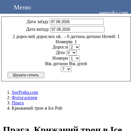
Меню
seepraha.com
Дата заїзду
Дата виїзду
2
дорослий
дорослих
uk
.
- 0
дитина
дитини
Ночей:
1
Номерів:
1
Дорослі
Діти
Номери
Вік дитини
Вік дітей
Шукати готель
SeePraha.com
Фотогалерея
Прага
Крижаний трон в Ice Pub
Прага. Крижаний трон в Ice