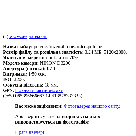
(c)
www.seepraha.com
Назва файлу:
prague-frozen-throne-in-ice-pub.jpg
Розмір файлу та роздільна здатність:
3.24 МБ, 5120x2880.
Якість для мережі:
приблизно 70%.
Модель камери:
NIKON D3200.
Апертура (оптика):
f/7.1.
Витримка:
1/50 сек.
ISO:
3200.
Фокусна відстань:
18 мм.
GPS:
Показати місце зйомки
(@50.085396666667,14.413878333333).
Вас може зацікавити:
Фотогалерея нашого сайту
.
Або зверніть увагу на
сторінки, на яких
використовується ця фотографія:
Прага ввечері