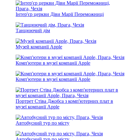
Інтер'єр церкви Діви Марії Переможниці
Танцюючий дім
Музей компанії Apple
Комп'ютери в музеї компанії Apple
Комп'ютери в музеї компанії Apple
Портрет Стіва Джобса з комп'ютерних плат в
музеї компанії Apple
Автобусний тур по місту
Автобусний тур по місту