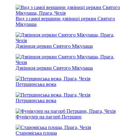
Вид з самої вершини дзвіниці церкви Святого
Мікулаша
Дзвіниця церкви Святого Мікулаша
Дзвіниця церкви Святого Мікулаша
Петршинська вежа
Петршинська вежа
Фунікулер на пагорб Петршин
Староміська площа