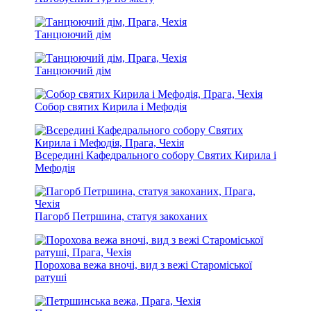
Танцюючий дім
Танцюючий дім
Собор святих Кирила і Мефодія
Всередині Кафедрального собору Святих Кирила і
Мефодія
Пагорб Петршина, статуя закоханих
Порохова вежа вночі, вид з вежі Староміської
ратуші