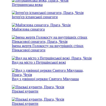
Петршинська вежа
Інтер'єр іспанської синагоги
Майзелова синагога
Імена жертв Голокосту на внутрішніх стінах
Пінкасової синагоги
Вид на місто з Петршінської вежі
Вид з дзвіниці церкви Святого Мікулаша
Празькі куранти
Празькі куранти