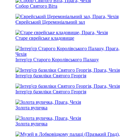
Собор Святого Віта
Єврейський Церемоніальний зал
Старе єврейське кладовище
Інтер'єр Старого Королівського Палацу
Інтер'єр базиліки Святого Георгія
Інтер'єр базиліки Святого Георгія
Золота вуличка
Золота вуличка