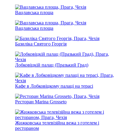
Вацлавська площа
Вацлавська площа
Базиліка Святого Георгія
Лобковіцкій палац (Празький Град)
Кафе в Лобковіцкому палаці на терасі
Ресторан Marina Grosseto
Жижковська телевізійна вежа з готелем і
рестораном