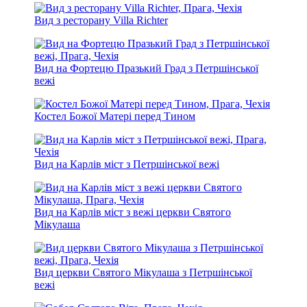
Вид з ресторану Villa Richter
Вид на Фортецю Празький Град з Петршінської
вежі
Костел Божої Матері перед Тином
Вид на Карлів міст з Петршінської вежі
Вид на Карлів міст з вежі церкви Святого
Мікулаша
Вид церкви Святого Мікулаша з Петршінської
вежі