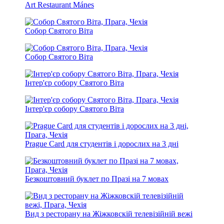
Art Restaurant Mánes
Собор Святого Віта
Собор Святого Віта
Інтер'єр собору Святого Віта
Інтер'єр собору Святого Віта
Prague Card для студентів і дорослих на 3 дні
Безкоштовний буклет по Празі на 7 мовах
Вид з ресторану на Жіжковскій телевізійній вежі