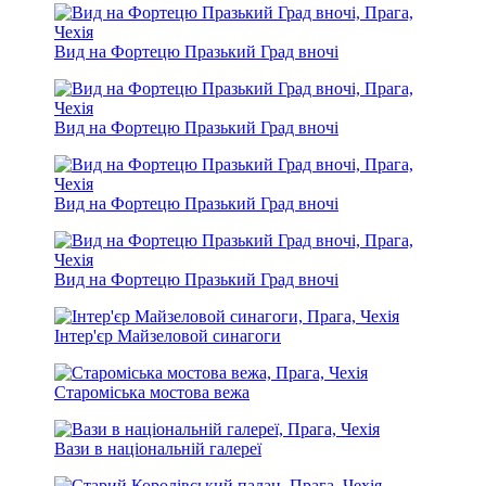
Вид на Фортецю Празький Град вночі
Вид на Фортецю Празький Град вночі
Вид на Фортецю Празький Град вночі
Вид на Фортецю Празький Град вночі
Інтер'єр Майзеловой синагоги
Староміська мостова вежа
Вази в національній галереї