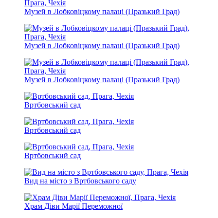
Музей в Лобковіцкому палаці (Празький Град)
Музей в Лобковіцкому палаці (Празький Град)
Музей в Лобковіцкому палаці (Празький Град)
Вртбовський сад
Вртбовський сад
Вртбовський сад
Вид на місто з Вртбовського саду
Храм Діви Марії Переможної