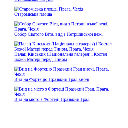
Староміська площа
Собор Святого Віта, вид з Петршінської вежі
Палац Кінських (Національна галерея) і Костел
Божої Матері перед Тином
Вид на Фортецю Празький Град вночі
Вид на місто з Фортеці Празький Град