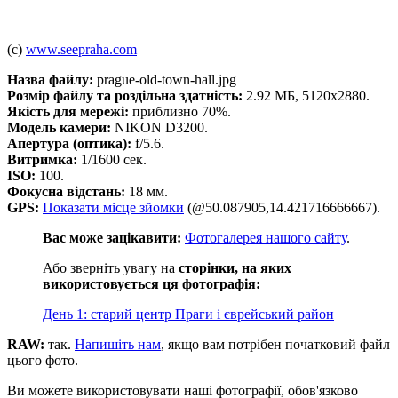
(c)
www.seepraha.com
Назва файлу:
prague-old-town-hall.jpg
Розмір файлу та роздільна здатність:
2.92 МБ, 5120x2880.
Якість для мережі:
приблизно 70%.
Модель камери:
NIKON D3200.
Апертура (оптика):
f/5.6.
Витримка:
1/1600 сек.
ISO:
100.
Фокусна відстань:
18 мм.
GPS:
Показати місце зйомки
(@50.087905,14.421716666667).
Вас може зацікавити:
Фотогалерея нашого сайту
.
Або зверніть увагу на
сторінки, на яких
використовується ця фотографія:
День 1: старий центр Праги і єврейський район
RAW:
так.
Напишіть нам
, якщо вам потрібен початковий файл
цього фото.
Ви можете використовувати наші фотографії, обов'язково