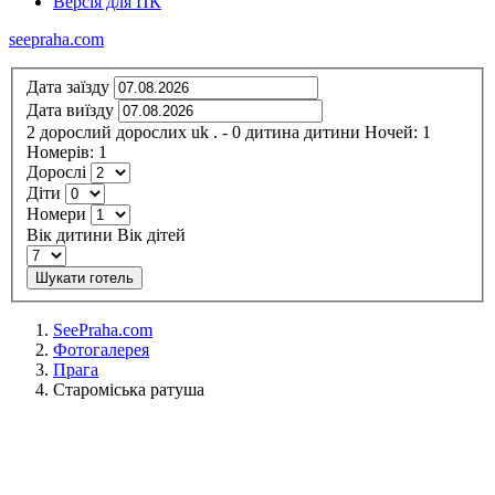
Версія для ПК
seepraha.com
Дата заїзду
Дата виїзду
2
дорослий
дорослих
uk
.
- 0
дитина
дитини
Ночей:
1
Номерів:
1
Дорослі
Діти
Номери
Вік дитини
Вік дітей
Шукати готель
SeePraha.com
Фотогалерея
Прага
Староміська ратуша