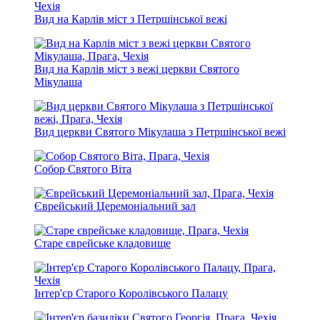
Вид на Карлів міст з Петршінської вежі
Вид на Карлів міст з вежі церкви Святого
Мікулаша
Вид церкви Святого Мікулаша з Петршінської вежі
Собор Святого Віта
Єврейський Церемоніальний зал
Старе єврейське кладовище
Інтер'єр Старого Королівського Палацу