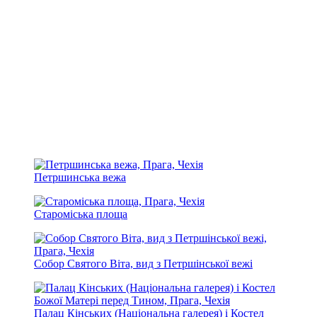
Петршинська вежа
Староміська площа
Собор Святого Віта, вид з Петршінської вежі
Палац Кінських (Національна галерея) і Костел