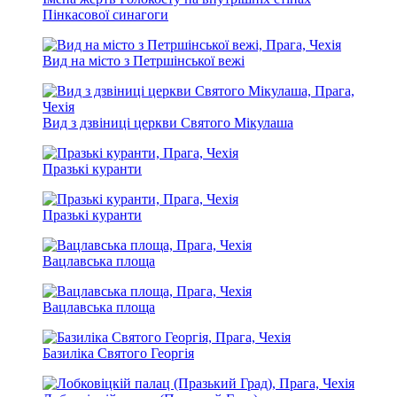
Пінкасової синагоги
Вид на місто з Петршінської вежі
Вид з дзвіниці церкви Святого Мікулаша
Празькі куранти
Празькі куранти
Вацлавська площа
Вацлавська площа
Базиліка Святого Георгія