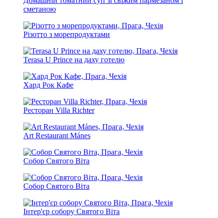
Домашній томатний суп зі свіжим пармезаном і
сметаною
Різотто з морепродуктами
Terasa U Prince на даху готелю
Хард Рок Кафе
Ресторан Villa Richter
Art Restaurant Mánes
Собор Святого Віта
Собор Святого Віта
Інтер'єр собору Святого Віта