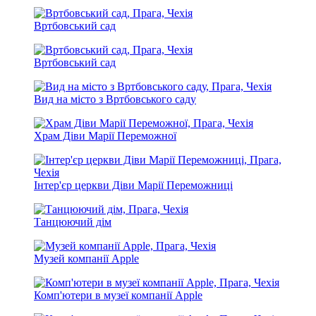
Вртбовський сад
Вртбовський сад
Вид на місто з Вртбовського саду
Храм Діви Марії Переможної
Інтер'єр церкви Діви Марії Переможниці
Танцюючий дім
Музей компанії Apple
Комп'ютери в музеї компанії Apple