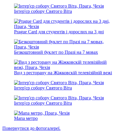
Інтер'єр собору Святого Віта
Prague Card для студентів і дорослих на 3 дні
Безкоштовний буклет по Празі на 7 мовах
Вид з ресторану на Жіжковскій телевізійній вежі
Інтер'єр собору Святого Віта
Інтер'єр собору Святого Віта
Мапа метро
Повернутися до фотогалереї.