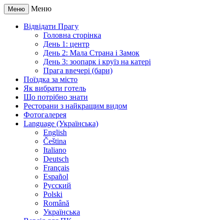
Меню
Меню
Відвідати Прагу
Головна сторінка
День 1: центр
День 2: Мала Страна і Замок
День 3: зоопарк і круїз на катері
Прага ввечері (бари)
Поїздка за місто
Як вибрати готель
Що потрібно знати
Ресторани з найкращим видом
Фотогалерея
Language (Українська)
English
Čeština
Italiano
Deutsch
Français
Español
Русский
Polski
Română
Українська