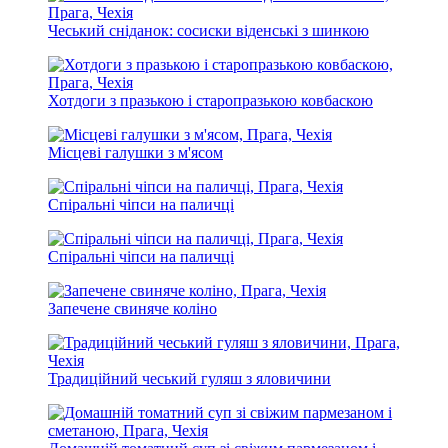
Чеський сніданок: сосиски віденські з шинкою
Хотдоги з празькою і старопразькою ковбаскою
Місцеві галушки з м'ясом
Спіральні чіпси на паличці
Спіральні чіпси на паличці
Запечене свиняче коліно
Традиційний чеський гуляш з яловичини