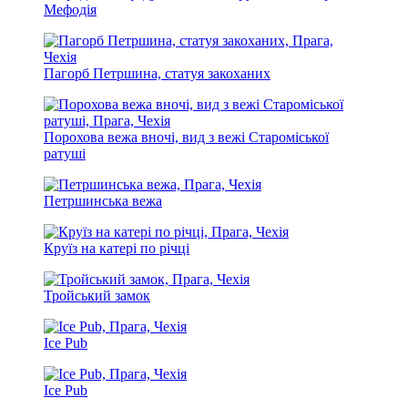
Мефодія
Пагорб Петршина, статуя закоханих
Порохова вежа вночі, вид з вежі Староміської
ратуші
Петршинська вежа
Круїз на катері по річці
Тройський замок
Ice Pub
Ice Pub