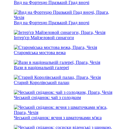
Вид на Фортецю Празький Град вночі
Вид на Фортецю Празький Град вночі
Інтер'єр Майзеловой синагоги
Староміська мостова вежа
Вази в національній галереї
Старий Королівський палац
Чеський сніданок: чай з солодким
Чеський сніданок: яєчня з шматочками м'яса