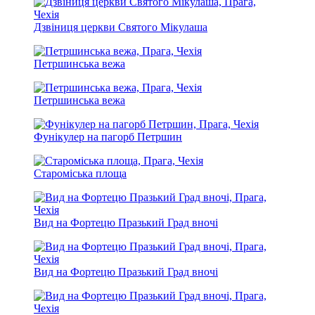
Дзвіниця церкви Святого Мікулаша
Петршинська вежа
Петршинська вежа
Фунікулер на пагорб Петршин
Староміська площа
Вид на Фортецю Празький Град вночі
Вид на Фортецю Празький Град вночі