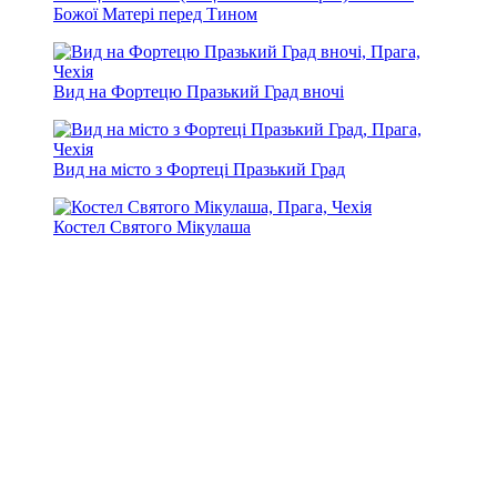
Божої Матері перед Тином
Вид на Фортецю Празький Град вночі
Вид на місто з Фортеці Празький Град
Костел Святого Мікулаша