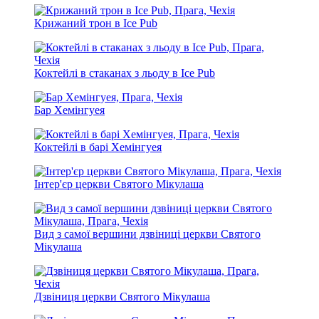
Крижаний трон в Ice Pub
Коктейлі в стаканах з льоду в Ice Pub
Бар Хемінгуея
Коктейлі в барі Хемінгуея
Інтер'єр церкви Святого Мікулаша
Вид з самої вершини дзвіниці церкви Святого
Мікулаша
Дзвіниця церкви Святого Мікулаша