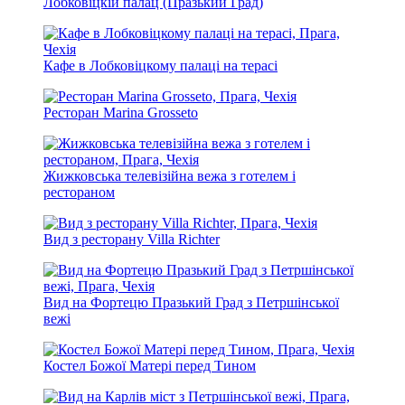
Лобковіцкій палац (Празький Град)
Кафе в Лобковіцкому палаці на терасі
Ресторан Marina Grosseto
Жижковська телевізійна вежа з готелем і
рестораном
Вид з ресторану Villa Richter
Вид на Фортецю Празький Град з Петршінської
вежі
Костел Божої Матері перед Тином