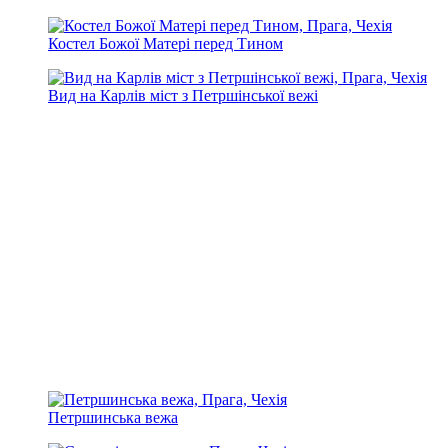
Костел Божої Матері перед Тином
Вид на Карлів міст з Петршінської вежі
Петршинська вежа