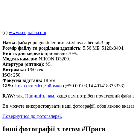
(c)
www.seepraha.com
Назва файлу:
prague-interior-of-st-vitus-cathedral-3.jpg
Розмір файлу та роздільна здатність:
5.56 МБ, 5120x3404.
Якість для мережі:
приблизно 70%.
Модель камери:
NIKON D3200.
Апертура (оптика):
f/5.
Витримка:
1/60 сек.
ISO:
250.
Фокусна відстань:
18 мм.
GPS:
Показати місце зйомки
(@50.09103,14.401418333333).
RAW:
так.
Напишіть нам
, якщо вам потрібен початковий файл 
Ви можете використовувати наші фотографії, обов'язково вказа
Повернутися до фотогалереї.
Інші фотографії з тегом #Прага