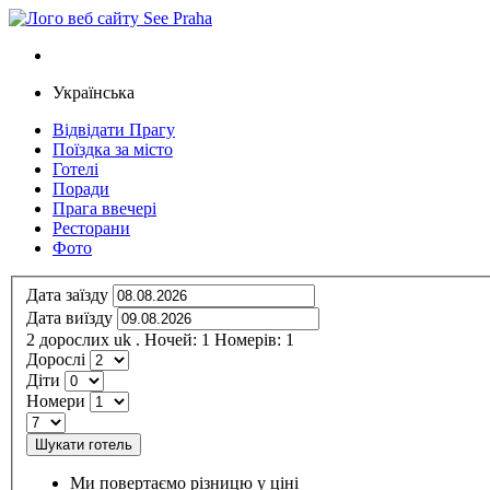
Українська
Відвідати Прагу
Поїздка за місто
Готелі
Поради
Прага ввечері
Ресторани
Фото
Дата заїзду
Дата виїзду
2
дорослих
uk
.
Ночей:
1
Номерів:
1
Дорослі
Діти
Номери
Шукати готель
Ми повертаємо різницю у ціні