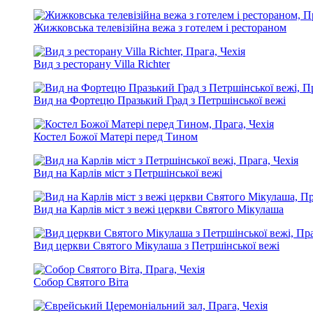
Жижковська телевізійна вежа з готелем і рестораном
Вид з ресторану Villa Richter
Вид на Фортецю Празький Град з Петршінської вежі
Костел Божої Матері перед Тином
Вид на Карлів міст з Петршінської вежі
Вид на Карлів міст з вежі церкви Святого Мікулаша
Вид церкви Святого Мікулаша з Петршінської вежі
Собор Святого Віта