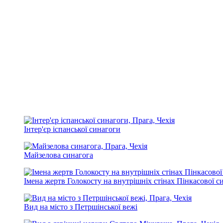
Інтер'єр іспанської синагоги
Майзелова синагога
Імена жертв Голокосту на внутрішніх стінах Пінкасової с
Вид на місто з Петршінської вежі