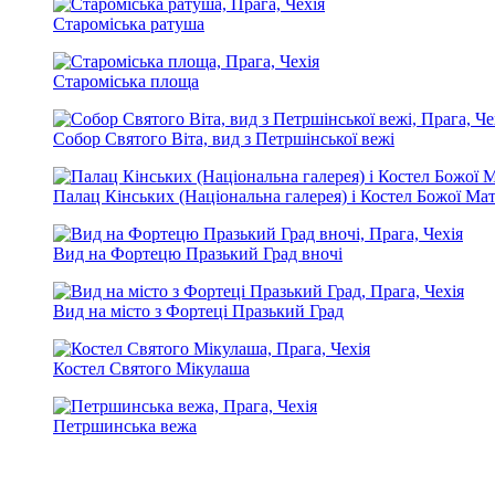
Староміська ратуша
Староміська площа
Собор Святого Віта, вид з Петршінської вежі
Палац Кінських (Національна галерея) і Костел Божої Ма
Вид на Фортецю Празький Град вночі
Вид на місто з Фортеці Празький Град
Костел Святого Мікулаша
Петршинська вежа