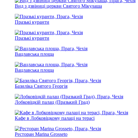
Вид з дзвіниці церкви Святого Мікулаша
Празькі куранти
Празькі куранти
Вацлавська площа
Вацлавська площа
Базиліка Святого Георгія
Лобковіцкій палац (Празький Град)
Кафе в Лобковіцкому палаці на терасі
Ресторан Marina Grosseto