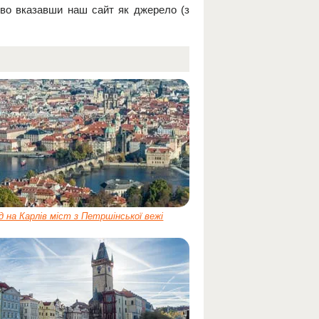
ово вказавши наш сайт як джерело (з
д на Карлів міст з Петршінської вежі