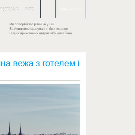
РЕСТОРАНИ
ФОТО
УКРАЇНСЬКА
Ми повертаємо різницю у ціні
Безкоштовне скасування бронювання
Ніяких прихованих витрат або комісійних
на вежа з готелем і