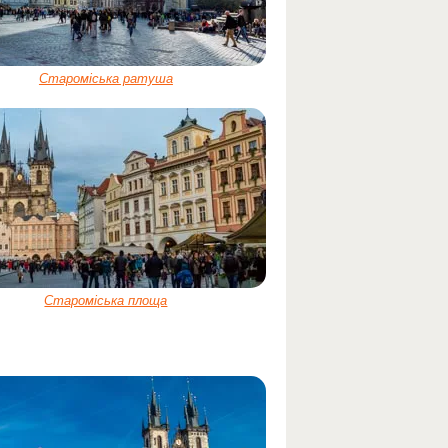
Староміська ратуша
Староміська площа