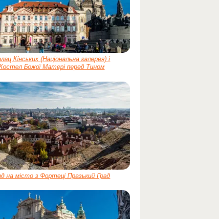
лац Кінських (Національна галерея) і
Костел Божої Матері перед Тином
д на місто з Фортеці Празький Град