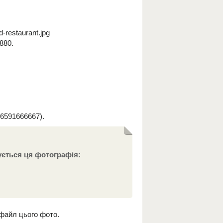
d-restaurant.jpg
880.
6591666667).
ується ця фотографія:
 файл цього фото.