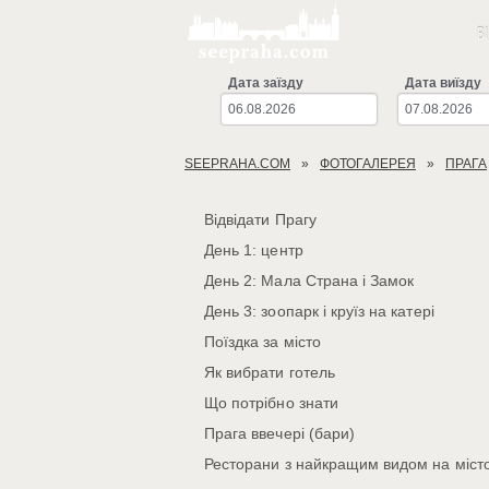
В
Дата заїзду
Дата виїзду
SEEPRAHA.COM
ФОТОГАЛЕРЕЯ
ПРАГА
Відвідати Прагу
День 1: центр
День 2: Мала Страна і Замок
День 3: зоопарк і круїз на катері
Поїздка за місто
Як вибрати готель
Що потрібно знати
Прага ввечері (бари)
Ресторани з найкращим видом на міст