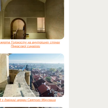
 жертв Голокосту на внутрішніх стінах
Пінкасової синагоги
д з дзвіниці церкви Святого Мікулаша