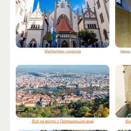
Майзелова синагога
Імена
Вид на місто з Петршінської вежі
Ви