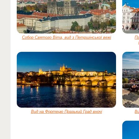
Собор Святого Віта, вид з Петршінської вежі
Па
Вид на Фортецю Празький Град вночі
Ви