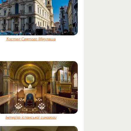
Костел Святого Мікулаша
Інтер'єр іспанської синагоги