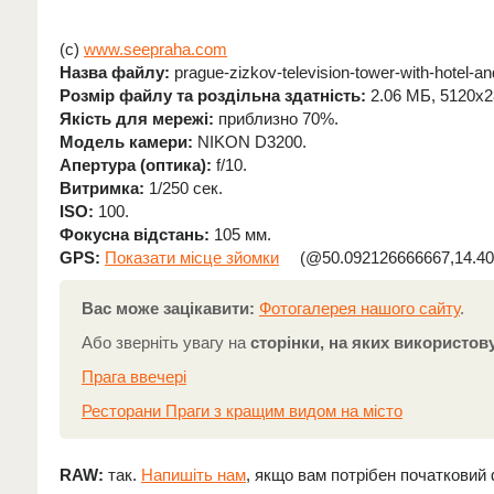
(c)
www.seepraha.com
Назва файлу:
prague-zizkov-television-tower-with-hotel-an
Розмір файлу та роздільна здатність:
2.06 МБ, 5120x2
Якість для мережі:
приблизно 70%.
Модель камери:
NIKON D3200.
Апертура (оптика):
f/10.
Витримка:
1/250 сек.
ISO:
100.
Фокусна відстань:
105 мм.
GPS:
Показати місце зйомки
(@50.092126666667,14.40
Вас може зацікавити:
Фотогалерея нашого сайту
.
Або зверніть увагу на
сторінки, на яких використов
Прага ввечері
Ресторани Праги з кращим видом на місто
RAW:
так.
Напишіть нам
, якщо вам потрібен початковий