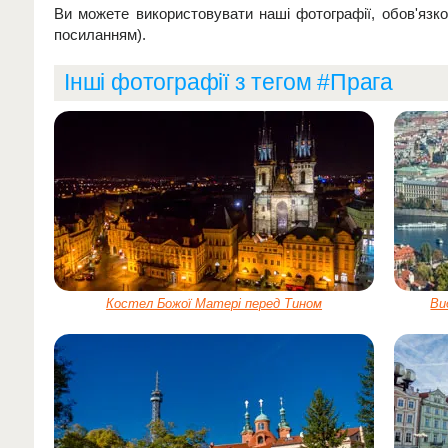
Ви можете використовувати наші фотографії, обов'язк
посиланням).
Інші фотографії з тегом #Прага
Костел Божої Матері перед Тином
Ви