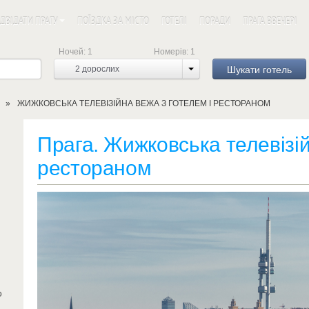
ІДВІДАТИ ПРАГУ
ПОЇЗДКА ЗА МІСТО
ГОТЕЛІ
ПОРАДИ
ПРАГА ВВЕЧЕРІ
Ночей:
1
Номерів:
1
Шукати готель
2
дорослих
ЖИЖКОВСЬКА ТЕЛЕВІЗІЙНА ВЕЖА З ГОТЕЛЕМ І РЕСТОРАНОМ
Прага. Жижковська телевізій
рестораном
о