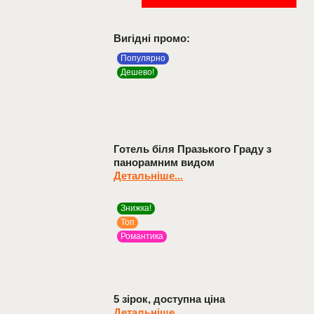
Вигідні промо:
Популярно
Дешево!
Готель біля Празького Граду з
панорамним видом
Детальніше...
Знижка!
Топ
Романтика
5 зірок, доступна ціна
Детальніше...