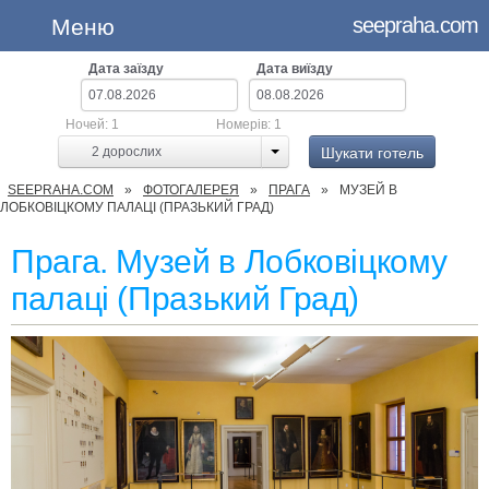
seepraha.com
Меню
Дата заїзду
Дата виїзду
Ночей:
1
Номерів:
1
Шукати готель
2
дорослих
SEEPRAHA.COM
ФОТОГАЛЕРЕЯ
ПРАГА
МУЗЕЙ В
ЛОБКОВІЦКОМУ ПАЛАЦІ (ПРАЗЬКИЙ ГРАД)
Прага. Музей в Лобковіцкому
палаці (Празький Град)