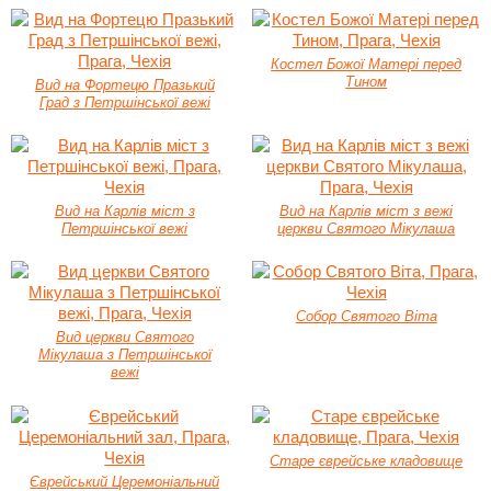
Костел Божої Матері перед
Тином
Вид на Фортецю Празький
Град з Петршінської вежі
Вид на Карлів міст з
Вид на Карлів міст з вежі
Петршінської вежі
церкви Святого Мікулаша
Собор Святого Віта
Вид церкви Святого
Мікулаша з Петршінської
вежі
Старе єврейське кладовище
Єврейський Церемоніальний