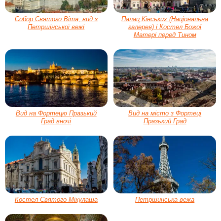
Собор Святого Віта, вид з
Палац Кінських (Національна
Петршінської вежі
галерея) і Костел Божої
Матері перед Тином
Вид на Фортецю Празький
Вид на місто з Фортеці
Град вночі
Празький Град
Костел Святого Мікулаша
Петршинська вежа