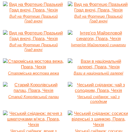
Вид на Фортецю Празький
Вид на Фортецю Празький
Град вночі
Град вночі
Вид на Фортецю Празький
Інтер'єр Майзеловой синагоги
Град вночі
Староміська мостова вежа
Вази в національній галереї
Старий Королівський палац
Чеський сніданок: чай з
солодким
Чеський сніданок: яєчня з
Чеський сніданок: сосиски