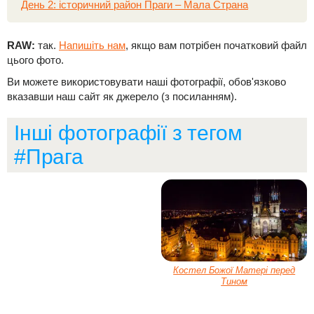
День 2: історичний район Праги – Мала Страна
RAW:
так.
Напишіть нам
, якщо вам потрібен початковий файл
цього фото.
Ви можете використовувати наші фотографії, обов'язково
вказавши наш сайт як джерело (з посиланням).
Інші фотографії з тегом
#Прага
Костел Божої Матері перед
Тином