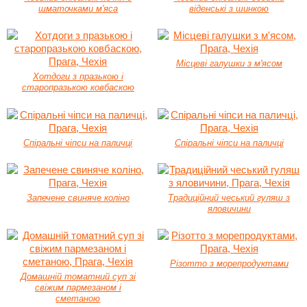
шматочками м'яса
віденські з шинкою
Місцеві галушки з м'ясом
Хотдоги з празькою і
старопразькою ковбаскою
Спіральні чіпси на паличці
Спіральні чіпси на паличці
Запечене свиняче коліно
Традиційний чеський гуляш з
яловичини
Різотто з морепродуктами
Домашній томатний суп зі
свіжим пармезаном і
сметаною