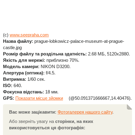
(c)
www.seepraha.com
Назва файлу:
prague-lobkowicz-palace-museum-at-prague-
castle.jpg
Розмір файлу та роздільна здатність:
2.68 МБ, 5120x2880.
Якість для мережі:
приблизно 70%.
Модель камери:
NIKON D3200.
Апертура (оптика):
f/4.5.
Витримка:
1/60 сек.
ISO:
640.
Фокусна відстань:
18 мм.
GPS:
Показати місце зйомки
(@50.091371666667,14.40476).
Вас може зацікавити:
Фотогалерея нашого сайту
.
Або зверніть увагу на
сторінки, на яких
використовується ця фотографія: