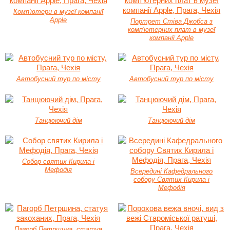
Комп'ютери в музеї компанії
Apple
Портрет Стіва Джобса з
комп'ютерних плат в музеї
компанії Apple
Автобусний тур по місту
Автобусний тур по місту
Танцюючий дім
Танцюючий дім
Собор святих Кирила і
Мефодія
Всередині Кафедрального
собору Святих Кирила і
Мефодія
Пагорб Петршина, статуя