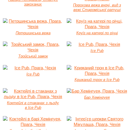
закоханих
Порохова вежа вночі, вид з
вежі Староміської ратуші
Петршинська вежа
Круїз на катері по річці
Ice Pub
Тройський замок
Ice Pub
Крижаний трон в Ice Pub
Бар Хемінгуея
Коктейлі в стаканах з льоду
в Ice Pub