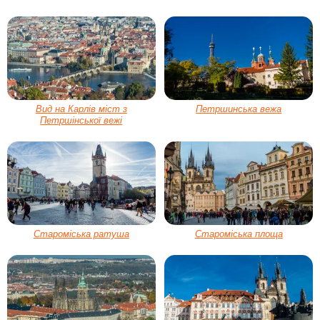
Вид на Карлів міст з
Петршинська вежа
Петршінської вежі
Староміська ратуша
Староміська площа