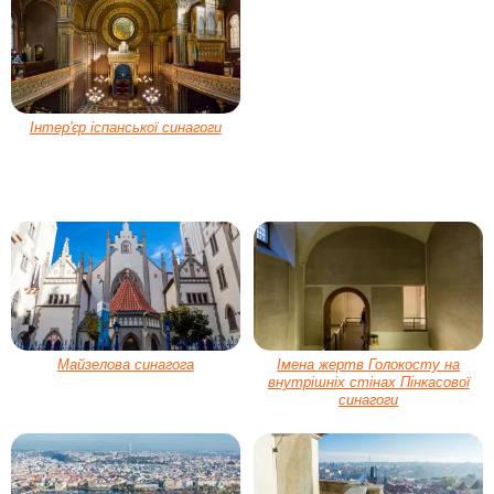
Інтер'єр іспанської синагоги
Майзелова синагога
Імена жертв Голокосту на
внутрішніх стінах Пінкасової
синагоги