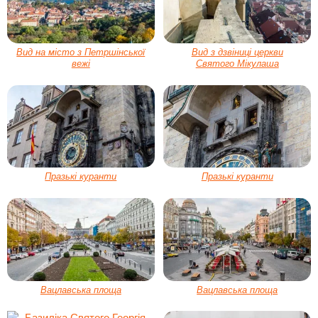
Вид на місто з Петршінської
Вид з дзвіниці церкви
вежі
Святого Мікулаша
Празькі куранти
Празькі куранти
Вацлавська площа
Вацлавська площа