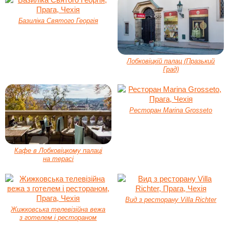
Базиліка Святого Георгія
Лобковіцкій палац (Празький
Град)
Ресторан Marina Grosseto
Кафе в Лобковіцкому палаці
на терасі
Вид з ресторану Villa Richter
Жижковська телевізійна вежа
з готелем і рестораном