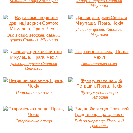
Коктейлі в барі Хемінгуея
Інтер'єр церкви Святого
Мікулаша
Дзвіниця церкви Святого
Мікулаша
Вид з самої вершини дзвіниці
церкви Святого Мікулаша
Дзвіниця церкви Святого
Петршинська вежа
Мікулаша
Петршинська вежа
Фунікулер на пагорб
Петршин
Староміська площа
Вид на Фортецю Празький
Град вночі