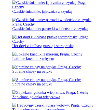
Czeskie śniadanie: jajecznica z szynką
Czeskie śniadanie: parówki wiedeńskie z szynką
Hot dogi z kiełbasą praską i staropraską
Lokalne knedliki z mięsem
Spiralne chipsy na patyku
Spiralne chipsy na patyku
Zapiekana golonka wieprzowa
Tradycyjny czeski gulasz wołowy