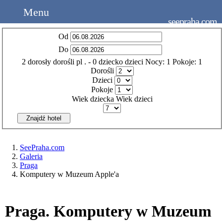
Menu
seepraha.com
Od
Do
2
dorosły
dorośli
pl
.
- 0
dziecko
dzieci
Nocy:
1
Pokoje:
1
Dorośli
Dzieci
Pokoje
Wiek dziecka
Wiek dzieci
Znajdź hotel
SeePraha.com
Galeria
Praga
Komputery w Muzeum Apple'a
Praga. Komputery w Muzeum