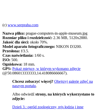
(c)
www.seepraha.com
Nazwa pliku:
prague-computers-in-apple-museum.jpg
Rozmiar pliku i rozdzielczość:
2.36 MB, 5120x2880.
Jakość dla sieci:
około 70%.
Model aparatu fotograficznego:
NIKON D3200.
Przesłona:
f/3.5.
Czas naświetlania:
1/60 s.
ISO:
500.
Ogniskowa:
18 mm.
GPS:
Pokaż miejsce, w którym wykonano zdjęcie
(@50.086013333333,14.418086666667).
Chcesz zobaczyć więcej?
Obejrzyj galerię zdjęć na
naszym portalu
.
Albo odwiedź
strony, na których wykorzystano to
zdjęcie:
Dzień 3.: ogród zoologiczny, rejs łodzią i inne