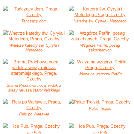
Tańczący dom
Katedra św. Cyryla i Metodego
Wnętrze katedry św. Cyryla i
Wzgórze Petřín, posąg
Metodego
zakochanych
Wieża na wzgórzu Petřín
Brama Prochowa nocą, widok z
wieży ratusza staromiejskiego
Pałac Trojski
Rejs po Wełtawie
Ice Pub
Ice Pub