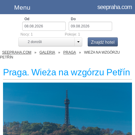
seepraha.com
Menu
Od
Do
Nocy:
1
Pokoje:
1
Znajdź hotel
2
dorośli
SEEPRAHA.COM
GALERIA
PRAGA
WIEŻA NA WZGÓRZU
PETŘÍN
Praga. Wieża na wzgórzu Petřín