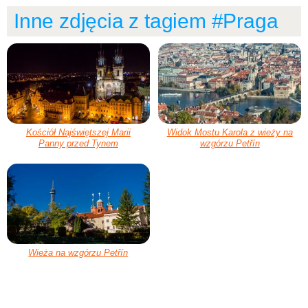
Inne zdjęcia z tagiem #Praga
Kościół Najświętszej Marii
Widok Mostu Karola z wieży na
Panny przed Tynem
wzgórzu Petřín
Wieża na wzgórzu Petřín