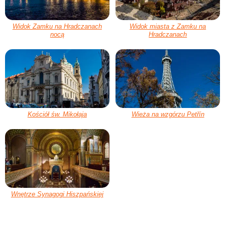
Widok Zamku na Hradczanach
Widok miasta z Zamku na
nocą
Hradczanach
Kościół św. Mikołaja
Wieża na wzgórzu Petřín
Wnętrze Synagogi Hiszpańskiej