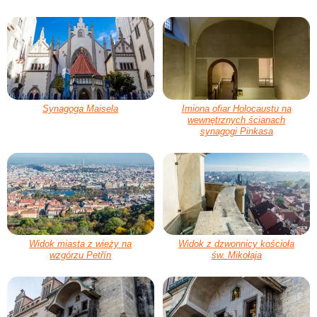
Synagoga Maisela
Imiona ofiar Holocaustu na
wewnętrznych ścianach
synagogi Pinkasa
Widok miasta z wieży na
Widok z dzwonnicy kościoła
wzgórzu Petřín
św. Mikołaja