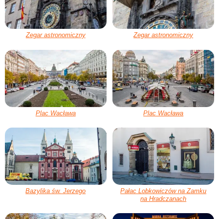
Zegar astronomiczny
Zegar astronomiczny
Plac Wacława
Plac Wacława
Bazylika św. Jerzego
Pałac Lobkowiczów na Zamku
na Hradczanach