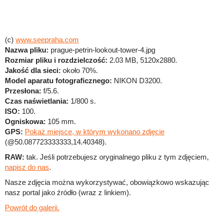
(c)
www.seepraha.com
Nazwa pliku:
prague-petrin-lookout-tower-4.jpg
Rozmiar pliku i rozdzielczość:
2.03 MB, 5120x2880.
Jakość dla sieci:
około 70%.
Model aparatu fotograficznego:
NIKON D3200.
Przesłona:
f/5.6.
Czas naświetlania:
1/800 s.
ISO:
100.
Ogniskowa:
105 mm.
GPS:
Pokaż miejsce, w którym wykonano zdjęcie
(@50.087723333333,14.40348).
RAW:
tak. Jeśli potrzebujesz oryginalnego pliku z tym zdjęciem,
napisz do nas
.
Nasze zdjęcia można wykorzystywać, obowiązkowo wskazując
nasz portal jako źródło (wraz z linkiem).
Powrót do galerii.