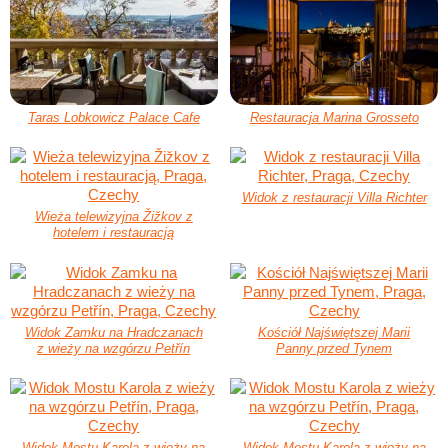
Taras Lobkowicz Palace Cafe
Restauracja Marina Grosseto
Widok z restauracji Villa Richter
Wieża telewizyjna Žižkov z
hotelem i restauracją
Widok Zamku na Hradczanach
Kościół Najświętszej Marii
z wieży na wzgórzu Petřín
Panny przed Tynem
Widok Mostu Karola z wieży na
Widok Mostu Karola z wieży na