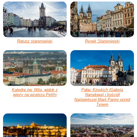
Ratusz staromiejski
Rynek Staromiejski
Katedra św. Wita, widok z
Pałac Kinskich (Galeria
wieży na wzgórzu Petřín
Narodowa) i kościół
Najświętszej Marii Panny przed
Tynem