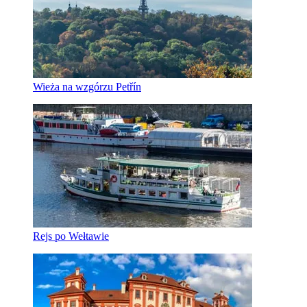
Wieża na wzgórzu Petřín
Rejs po Wełtawie