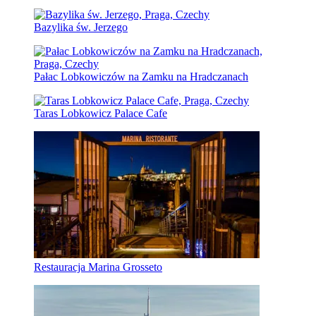
Bazylika św. Jerzego
Pałac Lobkowiczów na Zamku na Hradczanach
Taras Lobkowicz Palace Cafe
Restauracja Marina Grosseto