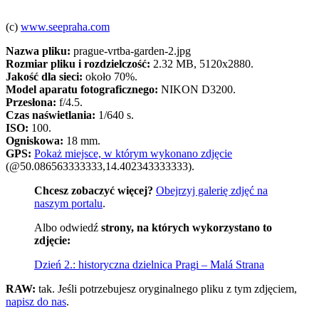
(c)
www.seepraha.com
Nazwa pliku:
prague-vrtba-garden-2.jpg
Rozmiar pliku i rozdzielczość:
2.32 MB, 5120x2880.
Jakość dla sieci:
około 70%.
Model aparatu fotograficznego:
NIKON D3200.
Przesłona:
f/4.5.
Czas naświetlania:
1/640 s.
ISO:
100.
Ogniskowa:
18 mm.
GPS:
Pokaż miejsce, w którym wykonano zdjęcie
(@50.086563333333,14.402343333333).
Chcesz zobaczyć więcej?
Obejrzyj galerię zdjęć na
naszym portalu
.
Albo odwiedź
strony, na których wykorzystano to
zdjęcie:
Dzień 2.: historyczna dzielnica Pragi – Malá Strana
RAW:
tak. Jeśli potrzebujesz oryginalnego pliku z tym zdjęciem,
napisz do nas
.