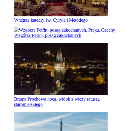
Wnętrze katedry św. Cyryla i Metodego
Wzgórze Petřín, posąg zakochanych
Brama Prochowa nocą, widok z wieży ratusza
staromiejskiego