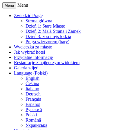
Menu
Menu
Zwiedzić Pragę
Strona główna
Dzień 1: Stare Miasto
Dzień 2: Malá Strana i Zamek
Dzień 3: zoo i rejs łodzią
Praga wieczorem (bary)
Wycieczka za miasto
Jak wybrać hotel
Przydatne informacje
Restauracje z najlepszym widokiem
Galeria zdjęć
Language (Polski)
English
Čeština
Italiano
Deutsch
Français
Español
Русский
Polski
Română
Українська