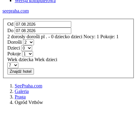
Wersja komputerowa
seepraha.com
Od
Do
2
dorosły
dorośli
pl
.
- 0
dziecko
dzieci
Nocy:
1
Pokoje:
1
Dorośli
Dzieci
Pokoje
Wiek dziecka
Wiek dzieci
Znajdź hotel
SeePraha.com
Galeria
Praga
Ogród Vrtbów