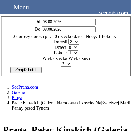
Menu
seepraha.com
Od
Do
2
dorosły
dorośli
pl
.
- 0
dziecko
dzieci
Nocy:
1
Pokoje:
1
Dorośli
Dzieci
Pokoje
Wiek dziecka
Wiek dzieci
Znajdź hotel
SeePraha.com
Galeria
Praga
Pałac Kinskich (Galeria Narodowa) i kościół Najświętszej Marii
Panny przed Tynem
Praga. Pałac Kinskich (Galeria