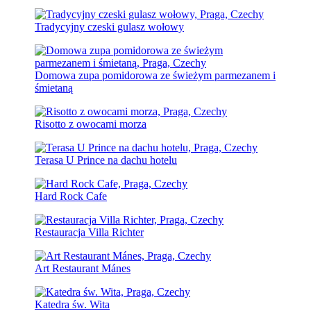
Tradycyjny czeski gulasz wołowy
Domowa zupa pomidorowa ze świeżym parmezanem i
śmietaną
Risotto z owocami morza
Terasa U Prince na dachu hotelu
Hard Rock Cafe
Restauracja Villa Richter
Art Restaurant Mánes
Katedra św. Wita