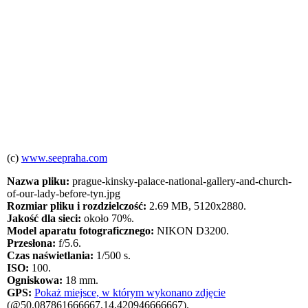
(c)
www.seepraha.com
Nazwa pliku:
prague-kinsky-palace-national-gallery-and-church-
of-our-lady-before-tyn.jpg
Rozmiar pliku i rozdzielczość:
2.69 MB, 5120x2880.
Jakość dla sieci:
około 70%.
Model aparatu fotograficznego:
NIKON D3200.
Przesłona:
f/5.6.
Czas naświetlania:
1/500 s.
ISO:
100.
Ogniskowa:
18 mm.
GPS:
Pokaż miejsce, w którym wykonano zdjęcie
(@50.087861666667,14.420946666667).