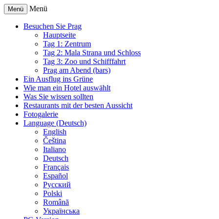
Menü
Menü
Besuchen Sie Prag
Hauptseite
Tag 1: Zentrum
Tag 2: Mala Strana und Schloss
Tag 3: Zoo und Schifffahrt
Prag am Abend (bars)
Ein Ausflug ins Grüne
Wie man ein Hotel auswählt
Was Sie wissen sollten
Restaurants mit der besten Aussicht
Fotogalerie
Language (Deutsch)
English
Čeština
Italiano
Deutsch
Français
Español
Русский
Polski
Română
Українська