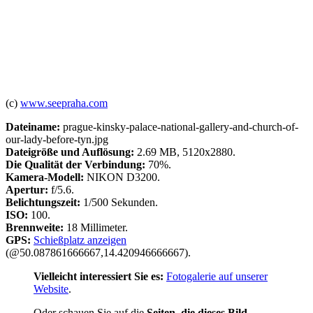
(c)
www.seepraha.com
Dateiname:
prague-kinsky-palace-national-gallery-and-church-of-
our-lady-before-tyn.jpg
Dateigröße und Auflösung:
2.69 MB, 5120x2880.
Die Qualität der Verbindung:
70%.
Kamera-Modell:
NIKON D3200.
Apertur:
f/5.6.
Belichtungszeit:
1/500 Sekunden.
ISO:
100.
Brennweite:
18 Millimeter.
GPS:
Schießplatz anzeigen
(@50.087861666667,14.420946666667).
Vielleicht interessiert Sie es:
Fotogalerie auf unserer
Website
.
Oder schauen Sie auf die
Seiten, die dieses Bild